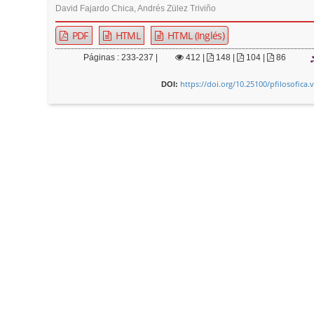
David Fajardo Chica, Andrés Zülez Triviño
PDF
HTML
HTML (Inglés)
Páginas : 233-237 |
412
|
148 |
104 |
86
https://doi.org/10.25100/pfilosofica.
DOI: