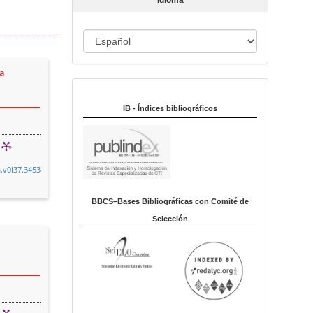
Idioma
c
u
I
l
o
d
ca
i
Indexado en:
o
m
IB - Índices bibliográficos
a
a.v0i37.3453
BBCS–Bases Bibliográficas con Comité de
Selección