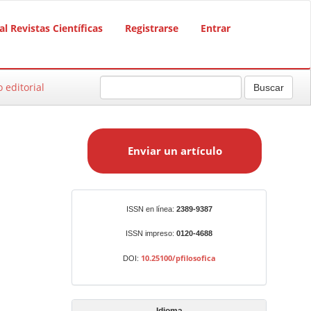
al Revistas Científicas
Registrarse
Entrar
o editorial
Buscar
E
n
Enviar un artículo
v
i
a
r
Identificadores
ISSN en línea:
2389-9387
u
n
ISSN impreso:
0120-4688
a
10.25100/pfilosofica
DOI:
r
t
í