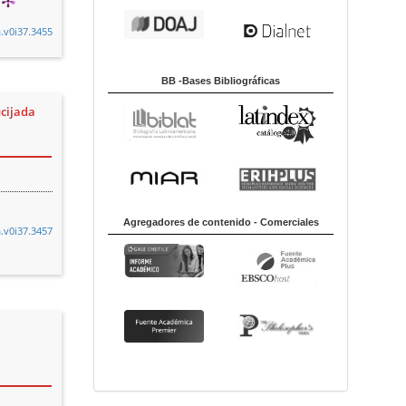
a.v0i37.3455
BB -Bases Bibliográficas
ucijada
Agregadores de contenido - Comerciales
a.v0i37.3457