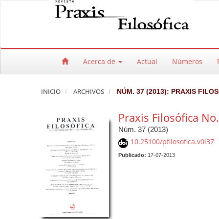
Salto rápido al contenido de la página
Navegación principal
Contenido principal
Barra lateral
Acerca de
Actual
Números
INICIO
ARCHIVOS
NÚM. 37 (2013): PRAXIS FILO
Praxis Filosófica No
Núm. 37 (2013)
10.25100/pfilosofica.v0i37
Publicado:
17-07-2013