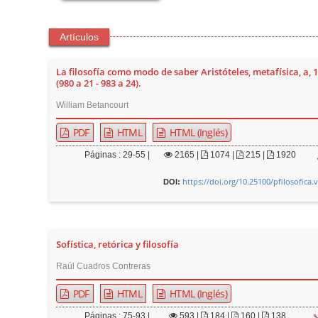
Artículos
La filosofía como modo de saber Aristóteles, metafísica, a, 1 
(980 a 21 - 983 a 24).
William Betancourt
PDF
HTML
HTML (Inglés)
Páginas : 29-55 |
2165
|
1074 |
215 |
1920
https://doi.org/10.25100/pfilosofica.
DOI:
Sofística, retórica y filosofía
Raúl Cuadros Contreras
PDF
HTML
HTML (Inglés)
Páginas : 75-93 |
593
|
184 |
160 |
138