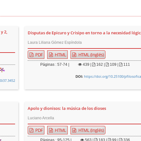
y 2,
Disputas de Epicuro y Crisipo en torno a la necesidad lógi
Laura Liliana Gómez Espíndola
PDF
HTML
HTML (Inglés)
Páginas : 57-74 |
439
|
162 |
109 |
111
https://doi.org/10.25100/pfilosofic
DOI:
v0i37.3452
Apolo y dionisos: la música de los dioses
Luciano Arcella
PDF
HTML
HTML (Inglés)
Páginas : 95-125 |
563
|
183 |
99 |
336