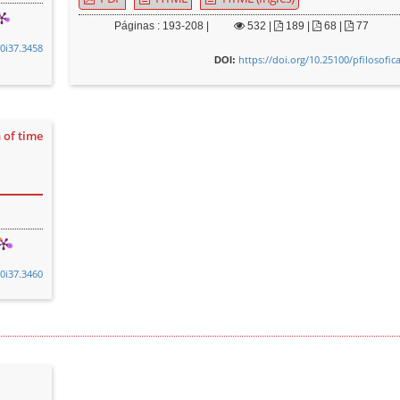
Páginas : 193-208 |
532
|
189 |
68 |
77
v0i37.3458
https://doi.org/10.25100/pfilosofic
DOI:
 of time
v0i37.3460