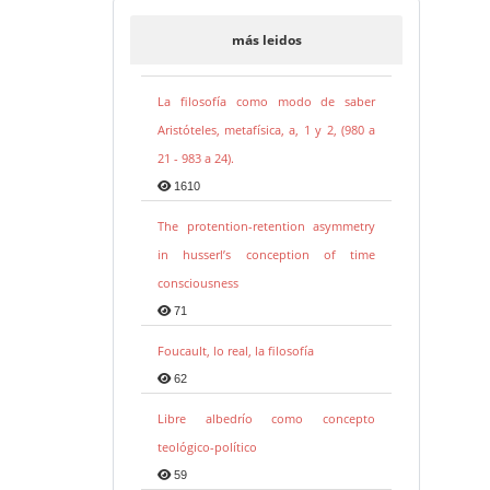
más leidos
La filosofía como modo de saber
Aristóteles, metafísica, a, 1 y 2, (980 a
21 - 983 a 24).
1610
The protention-retention asymmetry
in husserl’s conception of time
consciousness
71
Foucault, lo real, la filosofía
62
Libre albedrío como concepto
teológico-político
59