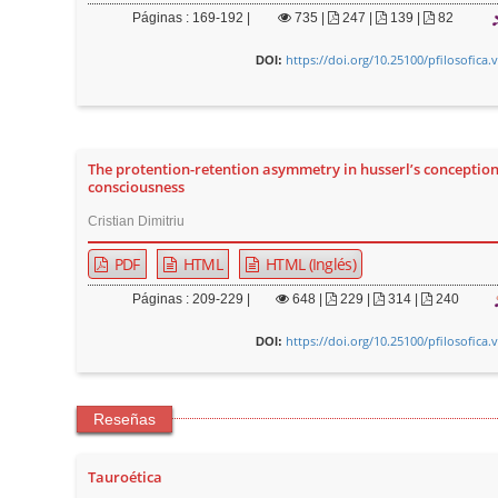
Páginas : 169-192 |
735
|
247 |
139 |
82
https://doi.org/10.25100/pfilosofica.
DOI:
The protention-retention asymmetry in husserl’s conception
consciousness
Cristian Dimitriu
PDF
HTML
HTML (Inglés)
Páginas : 209-229 |
648
|
229 |
314 |
240
https://doi.org/10.25100/pfilosofica.
DOI:
Reseñas
Tauroética