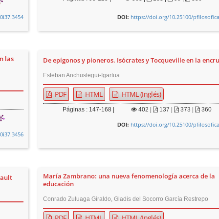
v0i37.3454
https://doi.org/10.25100/pfilosofic
DOI:
n las
De epígonos y pioneros. Isócrates y Tocqueville en la encr
Esteban Anchustegui-Igartua
PDF
HTML
HTML (Inglés)
Páginas : 147-168 |
402
|
137 |
373 |
360
https://doi.org/10.25100/pfilosofic
DOI:
v0i37.3456
María Zambrano: una nueva fenomenología acerca de la
cault
educación
Conrado Zuluaga Giraldo, Gladis del Socorro García Restrepo
PDF
HTML
HTML (Inglés)