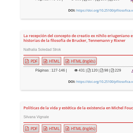
https://doi.org/10.25100/pfilosofica.
DOI:
La recepción del concepto de creatio ex nihilo eriugeniano e
historias de la filosofía de Brucker, Tennemann y Rixner
Nathalia Soledad Strok
PDF
HTML
HTML (Inglés)
Páginas : 127-146 |
431
|
120 |
98 |
229
https://doi.org/10.25100/pfilosofica.
DOI:
Políticas de la vida y estética de la existencia en Michel Fou
Silvana Vignale
PDF
HTML
HTML (Inglés)