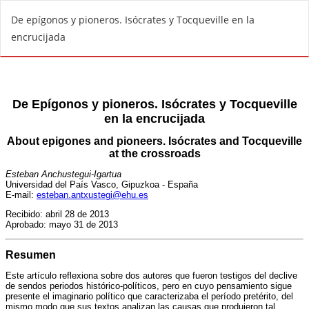
V
De epígonos y pioneros. Isócrates y Tocqueville en la
o
encrucijada
l
v
e
r
a
l
o
s
d
e
t
a
l
l
e
s