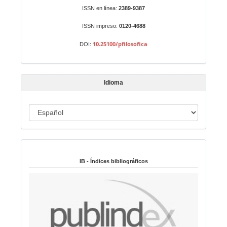
r
Identificadores
ISSN en línea:
2389-9387
u
n
ISSN impreso:
0120-4688
a
10.25100/pfilosofica
DOI:
r
t
í
Idioma
c
u
I
l
o
d
i
Indexado en:
o
m
IB - Índices bibliográficos
a