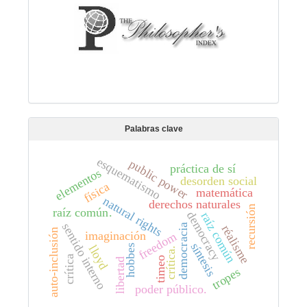
Palabras clave
esquematismo
public power
práctica de sí
elementos
desorden social
física
matemática
natural rights
derechos naturales
recursión
raíz común.
democracy
raíz común
sentido interno
democracia
réalisme
auto-inclusión
imaginación
freedom
síntesis
hobbes
lloyd
crítica.
crítica
timeo
libertad
tropes
poder público.