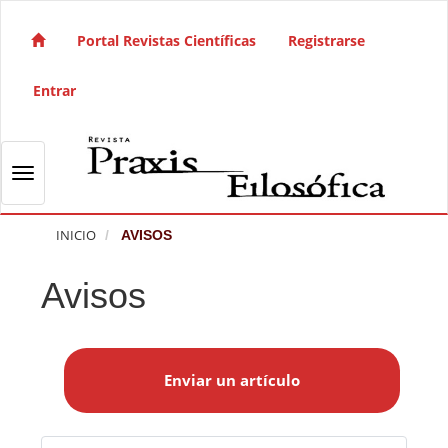
Salto rápido al contenido de la página
Navegación principal
Portal Revistas Científicas
Registrarse
Contenido principal
Barra lateral
Entrar
Toggle navigation
INICIO
AVISOS
Avisos
E
n
Enviar un artículo
v
i
a