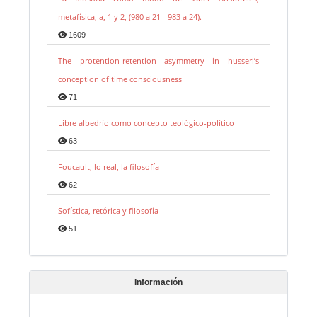
metafísica, a, 1 y 2, (980 a 21 - 983 a 24).
1609
The protention-retention asymmetry in husserl’s
conception of time consciousness
71
Libre albedrío como concepto teológico-político
63
Foucault, lo real, la filosofía
62
Sofística, retórica y filosofía
51
Información