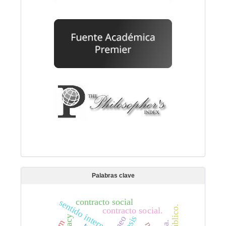
Palabras clave
contracto social
sentido interno
contracto social.
timeo