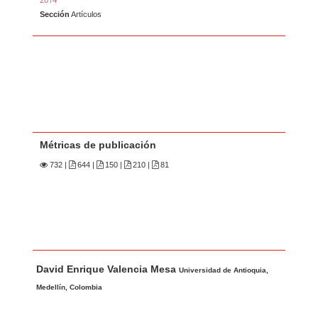
Sección
Artículos
Métricas de publicación
732
|
644 |
150 |
210 |
81
Contenido principal del artículo
A
David Enrique Valencia Mesa
u
Universidad de Antioquia,
t
Medellín, Colombia
o