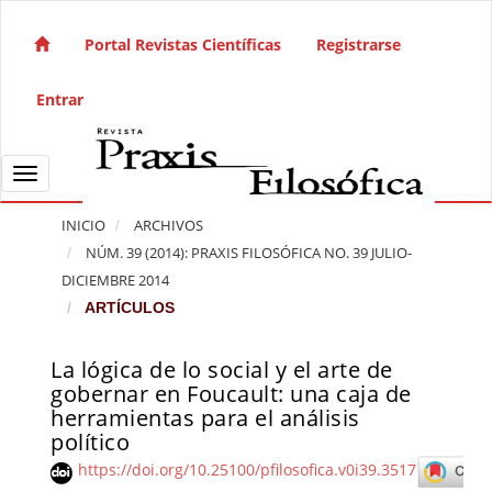
Salto rápido al contenido de la página
Navegación principal
Portal Revistas Científicas
Registrarse
Contenido principal
Barra lateral
Entrar
Toggle navigation
INICIO
ARCHIVOS
NÚM. 39 (2014): PRAXIS FILOSÓFICA NO. 39 JULIO-
DICIEMBRE 2014
ARTÍCULOS
La lógica de lo social y el arte de
Barra lateral del artículo
gobernar en Foucault: una caja de
herramientas para el análisis
político
https://doi.org/10.25100/pfilosofica.v0i39.3517