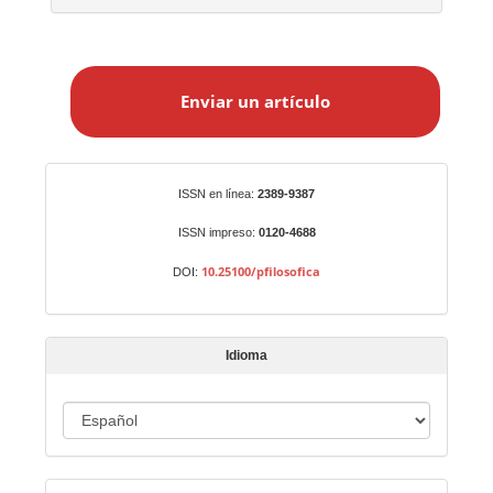
E
n
Enviar un artículo
v
i
a
r
Identificadores
ISSN en línea:
2389-9387
u
n
ISSN impreso:
0120-4688
a
10.25100/pfilosofica
DOI:
r
t
í
Idioma
c
u
I
l
o
d
i