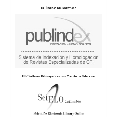
Indexado en:
o
m
IB - Índices bibliográficos
a
BBCS–Bases Bibliográficas con Comité de Selección