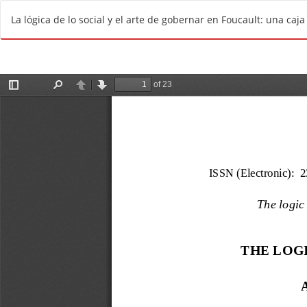
V
La lógica de lo social y el arte de gobernar en Foucault: una caja
o
l
v
e
r
a
l
o
s
d
e
t
a
l
l
e
s