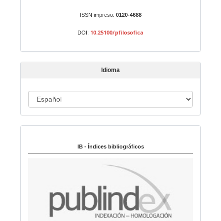
u
n
ISSN impreso:
0120-4688
a
10.25100/pfilosofica
DOI:
r
t
í
Idioma
c
u
I
l
o
d
i
Indexado en:
o
m
IB - Índices bibliográficos
a