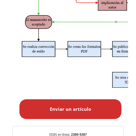
E
n
Enviar un artículo
v
i
a
r
Identificadores
ISSN en línea:
2389-9387