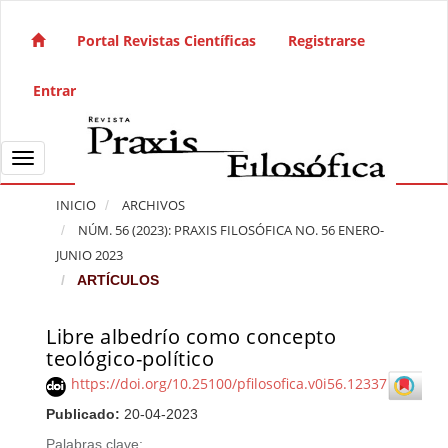
Salto rápido al contenido de la página
Navegación principal
Portal Revistas Científicas
Registrarse
Contenido principal
Barra lateral
Entrar
Toggle navigation
INICIO
ARCHIVOS
NÚM. 56 (2023): PRAXIS FILOSÓFICA NO. 56 ENERO-
JUNIO 2023
ARTÍCULOS
Libre albedrío como concepto
Barra lateral del artículo
teológico-político
https://doi.org/10.25100/pfilosofica.v0i56.12337
Publicado:
20-04-2023
Palabras clave: