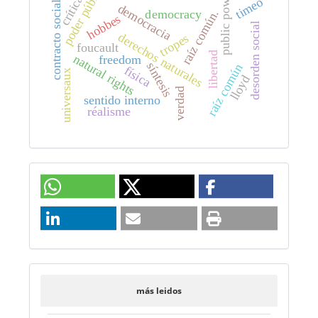
poder público.
public power
crítica
timeo
contracto social
democracia
raíz común.
democracy
hobbes
desorden social
derechos naturales
tropes
foucault
libertad
natural rights
freedom
síntesis
raíz común
física
universaux
lloyd
verdad
sentido interno
réalisme
más leidos