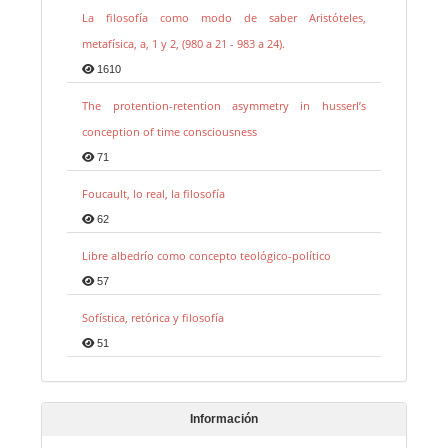
La filosofía como modo de saber Aristóteles,
metafísica, a, 1 y 2, (980 a 21 - 983 a 24).
1610
The protention-retention asymmetry in husserl’s
conception of time consciousness
71
Foucault, lo real, la filosofía
62
Libre albedrío como concepto teológico-político
57
Sofística, retórica y filosofía
51
Información