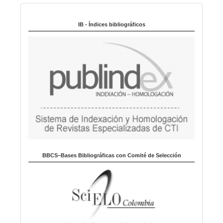
Indexado en:
o
m
IB - Índices bibliográficos
a
BBCS–Bases Bibliográficas con Comité de Selección