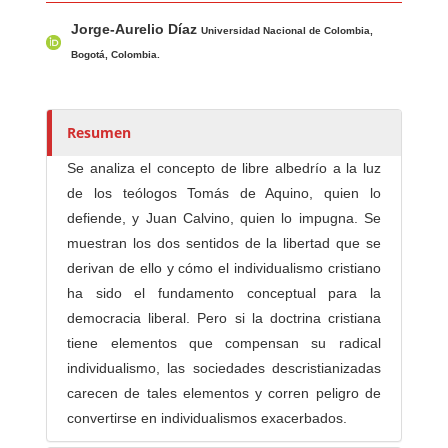
Contenido principal del artículo
A
Jorge-Aurelio Díaz
u
Universidad Nacional de Colombia,
t
Bogotá, Colombia.
o
r
e
Resumen
s
Se analiza el concepto de libre albedrío a la luz
/
de los teólogos Tomás de Aquino, quien lo
a
defiende, y Juan Calvino, quien lo impugna. Se
s
muestran los dos sentidos de la libertad que se
derivan de ello y cómo el individualismo cristiano
ha sido el fundamento conceptual para la
democracia liberal. Pero si la doctrina cristiana
tiene elementos que compensan su radical
individualismo, las sociedades descristianizadas
carecen de tales elementos y corren peligro de
convertirse en individualismos exacerbados.