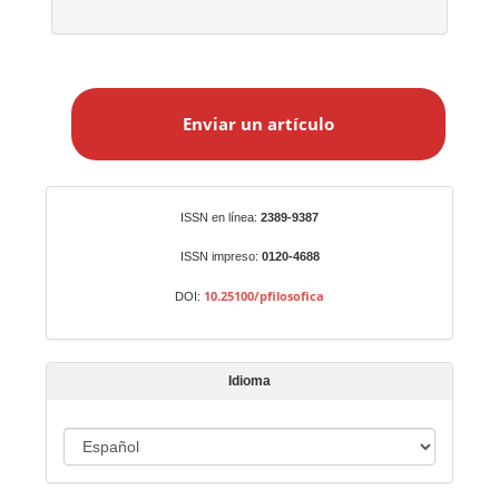
E
n
Enviar un artículo
v
i
a
r
Identificadores
ISSN en línea:
2389-9387
u
n
ISSN impreso:
0120-4688
a
10.25100/pfilosofica
DOI:
r
t
í
Idioma
c
u
I
l
o
d
i