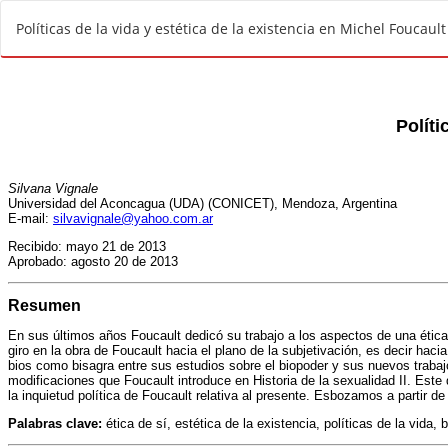
V
Políticas de la vida y estética de la existencia en Michel Foucault
o
l
v
e
r
a
l
o
s
d
e
t
a
l
l
e
s