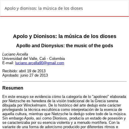
V
Apolo y dionisos: la música de los dioses
o
l
v
e
r
a
l
o
s
d
e
t
a
l
l
e
s