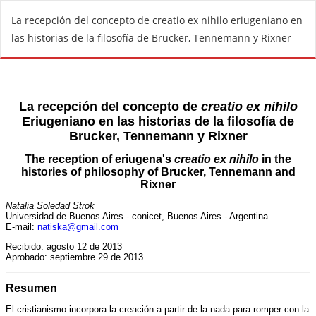
V
La recepción del concepto de creatio ex nihilo eriugeniano en
o
las historias de la filosofía de Brucker, Tennemann y Rixner
l
v
e
r
a
l
o
s
d
e
t
a
l
l
e
s