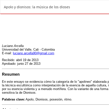
V
Apolo y dionisos: la música de los dioses
o
l
v
e
r
a
l
o
s
d
e
t
a
l
l
e
s