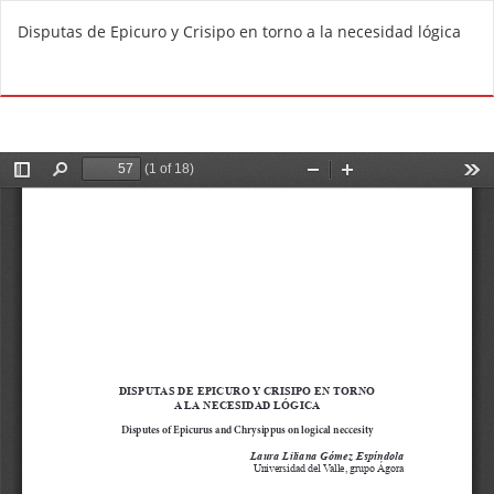
V
Disputas de Epicuro y Crisipo en torno a la necesidad lógica
o
l
De
D
v
e
e
s
r
c
a
a
l
r
o
g
s
a
d
r
e
P
t
D
a
F
l
l
e
s