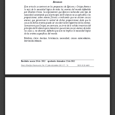
d
e
l
a
r
t
í
c
u
l
o