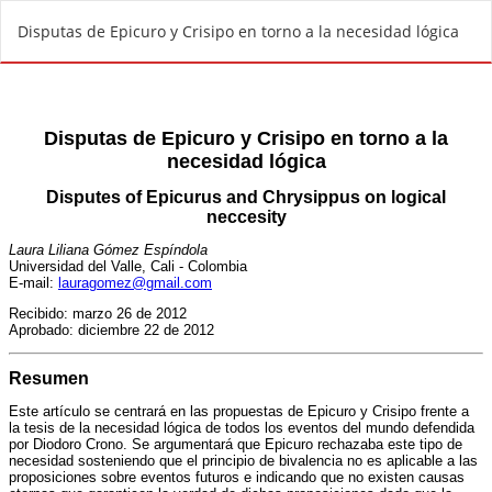
V
Disputas de Epicuro y Crisipo en torno a la necesidad lógica
o
l
v
e
r
a
l
o
s
d
e
t
a
l
l
e
s