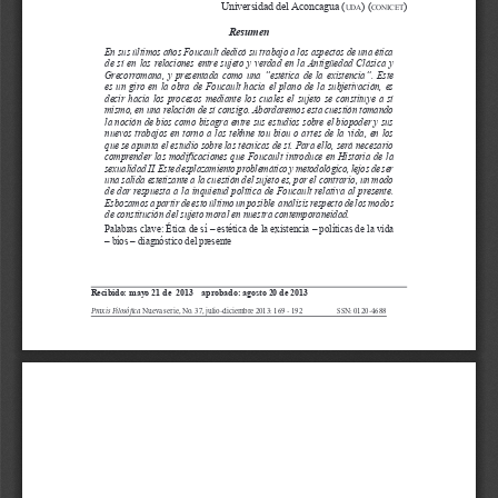
d
e
l
a
r
t
í
c
u
l
o