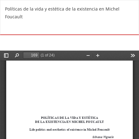
V
Políticas de la vida y estética de la existencia en Michel
o
Foucault
l
v
De
D
e
e
r
s
a
c
l
a
o
r
s
g
d
a
e
r
t
P
a
D
l
F
l
e
s