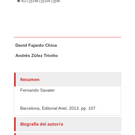
412
|
148 |
104 |
86
Contenido principal del artículo
A
David Fajardo Chica
u
t
Andrés Zülez Triviño
o
r
e
Resumen
s
/
Fernando Savater
a
s
Barcelona, Editorial Ariel, 2013. pp. 107.
Biografía del autor/a