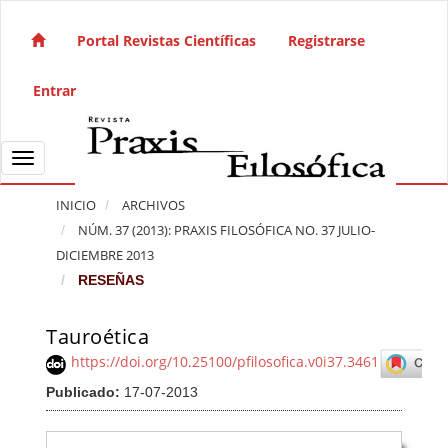
Salto rápido al contenido de la página
Navegación principal
Portal Revistas Científicas
Registrarse
Contenido principal
Barra lateral
Entrar
Toggle navigation
INICIO
ARCHIVOS
NÚM. 37 (2013): PRAXIS FILOSÓFICA NO. 37 JULIO-
DICIEMBRE 2013
RESEÑAS
Tauroética
Barra lateral del artículo
https://doi.org/10.25100/pfilosofica.v0i37.3461
Publicado:
17-07-2013