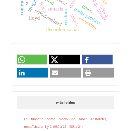
imaginación
verdad
public power
física
timeo
crítica.
síntesis
poder público.
espontaneidad
freedom
tropes
lloyd
recursión
desorden social
más leidos
La filosofía como modo de saber Aristóteles,
metafísica, a, 1 y 2, (980 a 21 - 983 a 24).