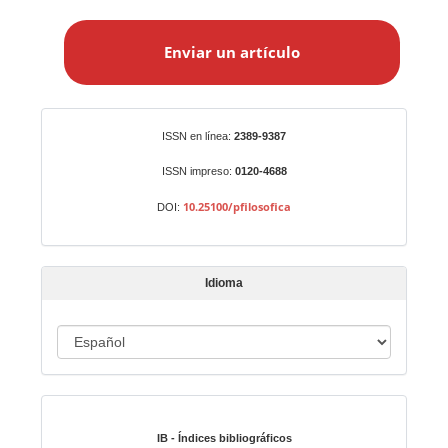
E
n
Enviar un artículo
v
i
a
r
Identificadores
ISSN en línea:
2389-9387
u
n
ISSN impreso:
0120-4688
a
10.25100/pfilosofica
DOI:
r
t
í
Idioma
c
u
I
l
o
d
i
Indexado en:
o
m
IB - Índices bibliográficos