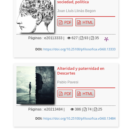
sociedad, política
Joan Lluís Llinàs Begon
PDF
HTML
Páginas : e20113333 |
627
|
93 |
35
https://doi.org/10.25100/pfilosofica.v0i60.13333
DOI:
Alteridad y paternidad en
Descartes
Pablo Pavesi
PDF
HTML
Páginas : e20213484 |
386
|
74 |
25
https://doi.org/10.25100/pfilosofica.v0i60.13484
DOI: