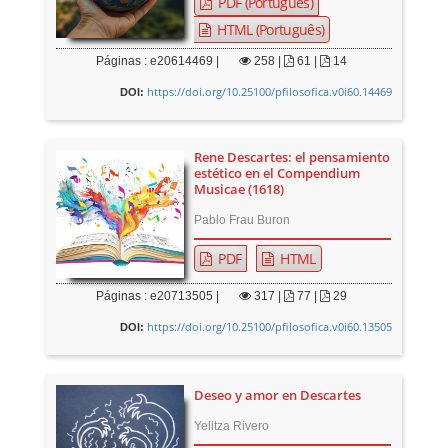
PDF (Português)
HTML (Português)
Páginas : e20614469 |
258
|
61 |
14
https://doi.org/10.25100/pfilosofica.v0i60.14469
DOI:
Rene Descartes: el pensamiento
estético en el Compendium
Musicae (1618)
Pablo Frau Buron
PDF
HTML
Páginas : e20713505 |
317
|
77 |
29
https://doi.org/10.25100/pfilosofica.v0i60.13505
DOI:
Deseo y amor en Descartes
Yelitza Rivero