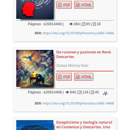
PDF
HTML
Páginas : e20814466 |
384
|
95 |
18
https://doi.org/10.25100/pfilosofica.v0i60.14466
DOI:
De razones y pasiones en René
Descartes
Zuraya Monroy Nasr
PDF
HTML
Páginas : e20914468 |
840
|
134 |
40
https://doi.org/10.25100/pfilosofica.v0i60.14468
DOI:
Escepticismo y teología natural
en Comenius y Descartes. Una