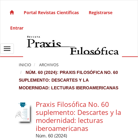
Salto rápido al contenido de la página
Navegación principal
Portal Revistas Científicas
Registrarse
Contenido principal
Barra lateral
Entrar
Toggle navigation
INICIO
ARCHIVOS
NÚM. 60 (2024): PRAXIS FILOSÓFICA NO. 60
SUPLEMENTO: DESCARTES Y LA
MODERNIDAD: LECTURAS IBEROAMERICANAS
Praxis Filosófica No. 60
suplemento: Descartes y la
modernidad: lecturas
iberoamericanas
Núm. 60 (2024)