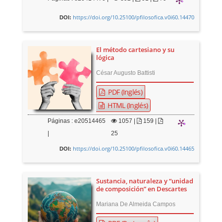
https://doi.org/10.25100/pfilosofica.v0i60.14470
DOI:
El método cartesiano y su
lógica
César Augusto Battisti
PDF (Inglés)
HTML (Inglés)
Páginas : e20514465
1057
|
159 |
|
25
https://doi.org/10.25100/pfilosofica.v0i60.14465
DOI:
Sustancia, naturaleza y “unidad
de composición” en Descartes
Mariana De Almeida Campos