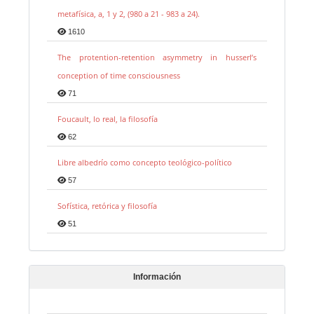
metafísica, a, 1 y 2, (980 a 21 - 983 a 24).
1610
The protention-retention asymmetry in husserl’s
conception of time consciousness
71
Foucault, lo real, la filosofía
62
Libre albedrío como concepto teológico-político
57
Sofística, retórica y filosofía
51
Información