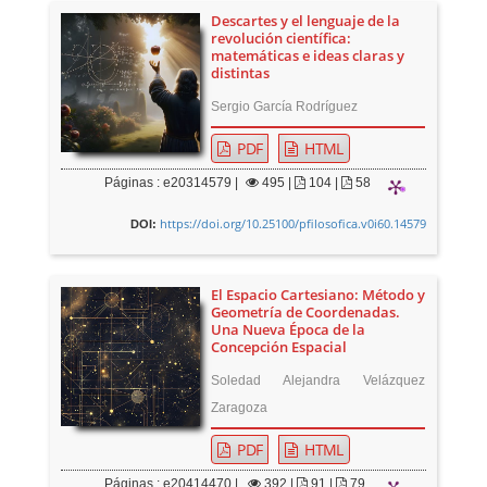
Descartes y el lenguaje de la
revolución científica:
matemáticas e ideas claras y
distintas
Sergio García Rodríguez
PDF
HTML
Páginas : e20314579 |
495
|
104 |
58
https://doi.org/10.25100/pfilosofica.v0i60.14579
DOI:
El Espacio Cartesiano: Método y
Geometría de Coordenadas.
Una Nueva Época de la
Concepción Espacial
Soledad Alejandra Velázquez
Zaragoza
PDF
HTML
Páginas : e20414470 |
392
|
91 |
79