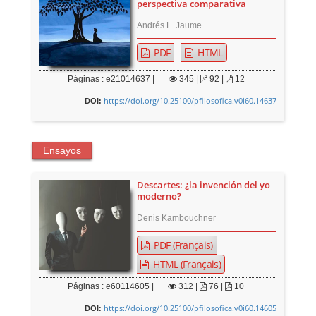
perspectiva comparativa
Andrés L. Jaume
PDF
HTML
Páginas : e21014637 |
345
|
92 |
12
https://doi.org/10.25100/pfilosofica.v0i60.14637
DOI:
Ensayos
Descartes: ¿la invención del yo
moderno?
Denis Kambouchner
PDF (Français)
HTML (Français)
Páginas : e60114605 |
312
|
76 |
10
https://doi.org/10.25100/pfilosofica.v0i60.14605
DOI: