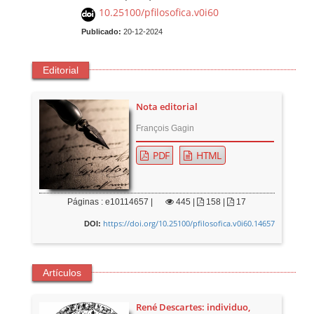
10.25100/pfilosofica.v0i60
Publicado:
20-12-2024
Editorial
Nota editorial
François Gagin
PDF
HTML
Páginas : e10114657 |
445
|
158 |
17
https://doi.org/10.25100/pfilosofica.v0i60.14657
DOI:
Artículos
René Descartes: individuo,