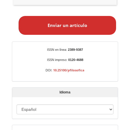
E
n
Enviar un artículo
v
i
a
r
Identificadores
ISSN en línea:
2389-9387
u
n
ISSN impreso:
0120-4688
a
10.25100/pfilosofica
DOI:
r
t
í
Idioma
c
u
I
l
o
d
i
Indexado en:
o