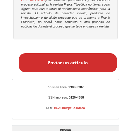
CC BY-NC-SA 4.0
) los artículos presentados y sometidos al
proceso editorial en la revista
Praxis Filosófica
no tienen costo
alguno para sus autores ni retribuciones económicas para la
revista. El artículo de carácter inédito, producto de
investigación o de algún proyecto que se presente a
Praxis
Filosófica
, no podrá estar sometido a otro proceso de
publicación durante el proceso que se lleve en nuestra revista.
E
n
Enviar un artículo
v
i
a
r
Identificadores
ISSN en línea:
2389-9387
u
n
ISSN impreso:
0120-4688
a
10.25100/pfilosofica
DOI:
r
t
í
Idioma