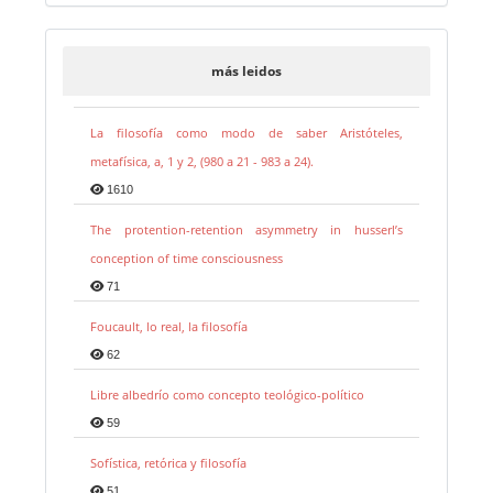
más leidos
La filosofía como modo de saber Aristóteles,
metafísica, a, 1 y 2, (980 a 21 - 983 a 24).
1610
The protention-retention asymmetry in husserl’s
conception of time consciousness
71
Foucault, lo real, la filosofía
62
Libre albedrío como concepto teológico-político
59
Sofística, retórica y filosofía
51