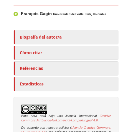
Contenido principal del artículo
A
François Gagin
u
Universidad del Valle, Cali, Colombia.
t
o
r
Biografía del autor/a
e
s
Cómo citar
/
a
Referencias
s
Estadísticas
Creative
Esta obra está bajo una licencia internacional
Commons Atribución-NoComercial-CompartirIgual 4.0
.
Licencia Creative Commons
De acuerdo con nuestra política (