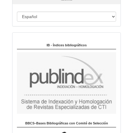
c
u
I
l
o
d
i
Indexado en:
o
m
IB - Índices bibliográficos
a
BBCS–Bases Bibliográficas con Comité de Selección