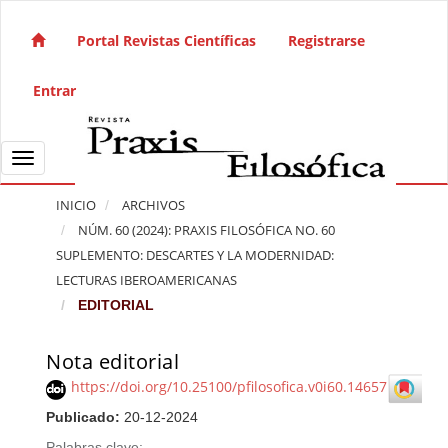
Salto rápido al contenido de la página
Navegación principal
Portal Revistas Científicas
Registrarse
Contenido principal
Barra lateral
Entrar
Toggle navigation
INICIO
ARCHIVOS
NÚM. 60 (2024): PRAXIS FILOSÓFICA NO. 60
SUPLEMENTO: DESCARTES Y LA MODERNIDAD:
LECTURAS IBEROAMERICANAS
EDITORIAL
Nota editorial
Barra lateral del artículo
https://doi.org/10.25100/pfilosofica.v0i60.14657
Publicado:
20-12-2024
Palabras clave: