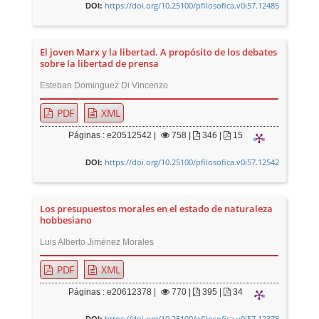
https://doi.org/10.25100/pfilosofica.v0i57.12485
DOI:
El joven Marx y la libertad. A propósito de los debates
sobre la libertad de prensa
Esteban Dominguez Di Vincenzo
PDF
XML
Páginas : e20512542 |
758
|
346 |
15
https://doi.org/10.25100/pfilosofica.v0i57.12542
DOI:
Los presupuestos morales en el estado de naturaleza
hobbesiano
Luis Alberto Jiménez Morales
PDF
XML
Páginas : e20612378 |
770
|
395 |
34
https://doi.org/10.25100/pfilosofica.v0i57.12378
DOI: