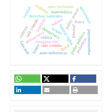
réalisme
auto-inclusión
universaux
verdad
public power
matemática
derechos naturales
hobbes
raíz común.
freedom
física
natural rights
libertad
síntesis
democracy
tropes
espontaneidad
democracia
poder público.
crítica
poliedros
imaginación
foucault
raíz común
timeo
lloyd
auto-referencia