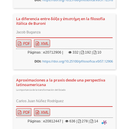
La diferencia entre δόξα y ἐπιστήμη en la filosofía
itálica de Buroni
Jacob Buganza
PDF
XML
Páginas : e20712906 |
332
|
192 |
10
https://doi.org/10.25100/pfilosofica.v0i57.12906
DOI:
Aproximaciones a la praxis desde una perspectiva
latinoamericana
La importancia de la transformación del Estado
Carlos Juan Núñez Rodríguez
PDF
XML
Páginas : e20812447 |
636
|
278 |
14