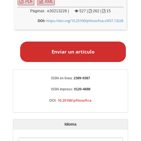
PDF
XML
Páginas : e30213226 |
527
|
262 |
15
https://doi.org/10.25100/pfilosofica.v0i57.13226
DOI:
E
n
Enviar un artículo
v
i
a
r
Identificadores
ISSN en línea:
2389-9387
u
n
ISSN impreso:
0120-4688
a
10.25100/pfilosofica
DOI:
r
t
í
Idioma
c
u
I