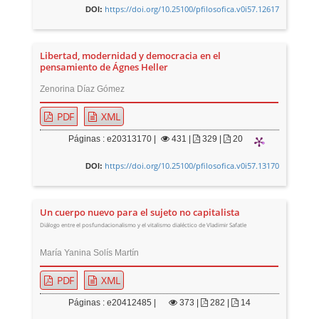
https://doi.org/10.25100/pfilosofica.v0i57.12617
DOI:
Libertad, modernidad y democracia en el
pensamiento de Ágnes Heller
Zenorina Díaz Gómez
PDF
XML
Páginas : e20313170 |
431
|
329 |
20
https://doi.org/10.25100/pfilosofica.v0i57.13170
DOI:
Un cuerpo nuevo para el sujeto no capitalista
Diálogo entre el posfundacionalismo y el vitalismo dialéctico de Vladimir Safatle
María Yanina Solís Martín
PDF
XML
Páginas : e20412485 |
373
|
282 |
14