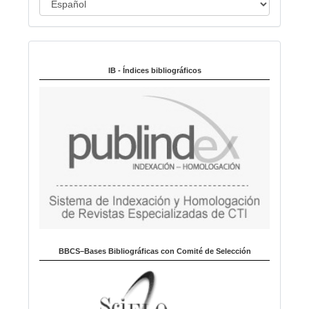
l
o
d
i
Indexado en:
o
m
IB - Índices bibliográficos
a
BBCS–Bases Bibliográficas con Comité de Selección