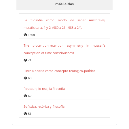
más leidos
La filosofía como modo de saber Aristóteles,
metafísica, a, 1 y 2, (980 a 21 - 983 a 24).
1609
The protention-retention asymmetry in husserl’s
conception of time consciousness
71
Libre albedrío como concepto teológico-político
63
Foucault, lo real, la filosofía
62
Sofística, retórica y filosofía
51