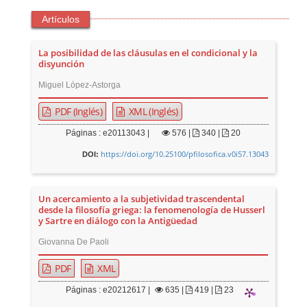
Artículos
La posibilidad de las cláusulas en el condicional y la
disyunción
Miguel López-Astorga
PDF (Inglés)
XML (Inglés)
Páginas : e20113043 |
576
|
340 |
20
https://doi.org/10.25100/pfilosofica.v0i57.13043
DOI:
Un acercamiento a la subjetividad trascendental
desde la filosofía griega: la fenomenología de Husserl
y Sartre en diálogo con la Antigüedad
Giovanna De Paoli
PDF
XML
Páginas : e20212617 |
635
|
419 |
23