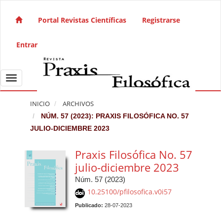
Salto rápido al contenido de la página
Navegación principal
Portal Revistas Científicas
Registrarse
Contenido principal
Barra lateral
Entrar
Toggle navigation
INICIO
ARCHIVOS
NÚM. 57 (2023): PRAXIS FILOSÓFICA NO. 57
JULIO-DICIEMBRE 2023
Praxis Filosófica No. 57
julio-diciembre 2023
Núm. 57 (2023)
10.25100/pfilosofica.v0i57
Publicado:
28-07-2023