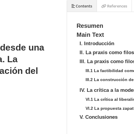
Contents
References
Resumen
Main Text
I. Introducción
 desde una
II. La praxis como filo
a. La
III. La praxis como fi
ación del
III.1 La factibilidad com
III.2 La construcción de
IV. La crítica a la mod
VI.1 La crítica al libera
VI.2 La propuesta zapat
V. Conclusiones