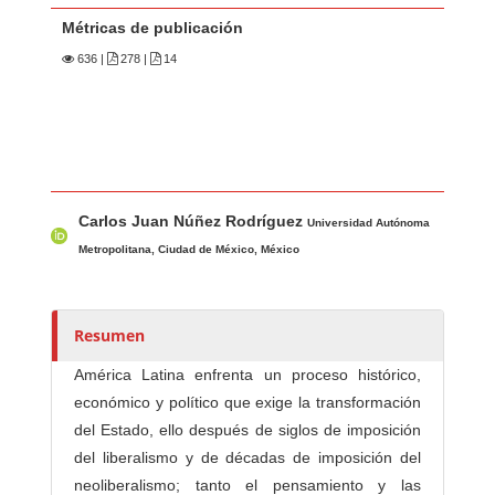
Métricas de publicación
636
|
278 |
14
Contenido principal del artículo
A
Carlos Juan Núñez Rodríguez
u
Universidad Autónoma
t
Metropolitana, Ciudad de México, México
o
r
e
Resumen
s
América Latina enfrenta un proceso histórico,
/
económico y político que exige la transformación
a
del Estado, ello después de siglos de imposición
s
del liberalismo y de décadas de imposición del
neoliberalismo; tanto el pensamiento y las