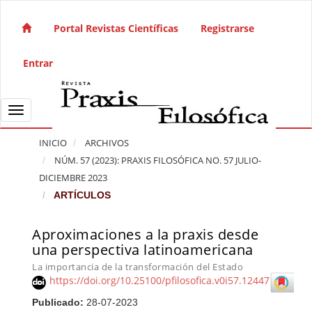
Salto rápido al contenido de la página
Navegación principal
Portal Revistas Científicas
Registrarse
Contenido principal
Barra lateral
Entrar
Toggle navigation
INICIO
ARCHIVOS
NÚM. 57 (2023): PRAXIS FILOSÓFICA NO. 57 JULIO-
DICIEMBRE 2023
ARTÍCULOS
Aproximaciones a la praxis desde
Barra lateral del artículo
una perspectiva latinoamericana
La importancia de la transformación del Estado
https://doi.org/10.25100/pfilosofica.v0i57.12447
Publicado:
28-07-2023