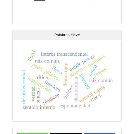
Palabras clave
lloyd
interés transcendental
public power
derechos naturales
raíz común.
poder público.
democracy
timeo
física
tropes
desorden social
libertad
crítica
imaginación
democracia
raíz común
freedom
hobbes
natural rights
verdad
síntesis
crítica.
réalisme
espontaneidad
sentido interno