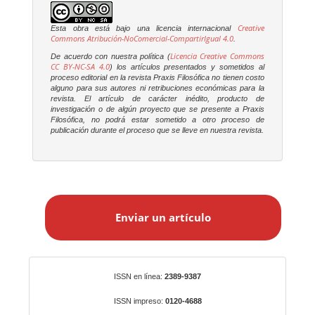
Creative
Esta obra está bajo una licencia internacional
Commons Atribución-NoComercial-CompartirIgual 4.0
.
Licencia Creative Commons
De acuerdo con nuestra política (
CC BY-NC-SA 4.0
) los artículos presentados y sometidos al
proceso editorial en la revista
Praxis Filosófica
no tienen costo
alguno para sus autores ni retribuciones económicas para la
revista. El artículo de carácter inédito, producto de
investigación o de algún proyecto que se presente a
Praxis
Filosófica
, no podrá estar sometido a otro proceso de
publicación durante el proceso que se lleve en nuestra revista.
E
n
Enviar un artículo
v
i
a
r
Identificadores
ISSN en línea:
2389-9387
u
n
ISSN impreso:
0120-4688