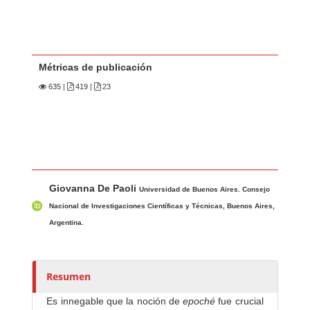
Métricas de publicación
635
|
419 |
23
Contenido principal del artículo
A
Giovanna De Paoli
u
Universidad de Buenos Aires. Consejo
t
Nacional de Investigaciones Científicas y Técnicas, Buenos Aires,
o
Argentina.
r
e
s
Resumen
/
Es innegable que la noción de
epoché
fue crucial