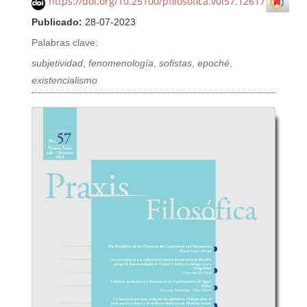
https://doi.org/10.25100/pfilosofica.v0i57.12617
Publicado:
28-07-2023
Palabras clave:
subjetividad
,
fenomenología
,
sofistas
,
epoché
,
existencialismo