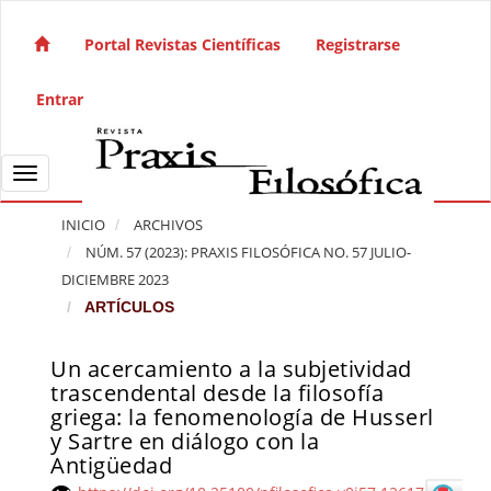
Salto rápido al contenido de la página
Navegación principal
Portal Revistas Científicas
Registrarse
Contenido principal
Barra lateral
Entrar
Toggle navigation
INICIO
ARCHIVOS
NÚM. 57 (2023): PRAXIS FILOSÓFICA NO. 57 JULIO-
DICIEMBRE 2023
ARTÍCULOS
Un acercamiento a la subjetividad
Barra lateral del artículo
trascendental desde la filosofía
griega: la fenomenología de Husserl
y Sartre en diálogo con la
Antigüedad