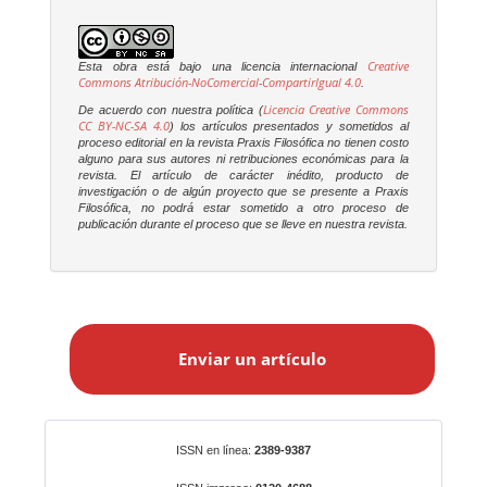
Creative
Esta obra está bajo una licencia internacional
Commons Atribución-NoComercial-CompartirIgual 4.0
.
Licencia Creative Commons
De acuerdo con nuestra política (
CC BY-NC-SA 4.0
) los artículos presentados y sometidos al
proceso editorial en la revista
Praxis Filosófica
no tienen costo
alguno para sus autores ni retribuciones económicas para la
revista. El artículo de carácter inédito, producto de
investigación o de algún proyecto que se presente a
Praxis
Filosófica
, no podrá estar sometido a otro proceso de
publicación durante el proceso que se lleve en nuestra revista.
E
n
Enviar un artículo
v
i
a
r
Identificadores
ISSN en línea:
2389-9387
u