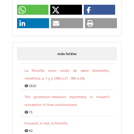
más leidos
La filosofía como modo de saber Aristóteles,
metafísica, a, 1 y 2, (980 a 21 - 983 a 24).
1610
The protention-retention asymmetry in husserl’s
conception of time consciousness
71
Foucault, lo real, la filosofía
62