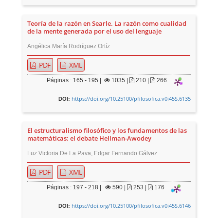
Teoría de la razón en Searle. La razón como cualidad
de la mente generada por el uso del lenguaje
Angélica María Rodríguez Ortíz
PDF
XML
Páginas : 165 - 195 |
1035
|
210 |
266
https://doi.org/10.25100/pfilosofica.v0i45S.6135
DOI:
El estructuralismo filosófico y los fundamentos de las
matemáticas: el debate Hellman-Awodey
Luz Victoria De La Pava, Edgar Fernando Gálvez
PDF
XML
Páginas : 197 - 218 |
590
|
253 |
176
https://doi.org/10.25100/pfilosofica.v0i45S.6146
DOI: