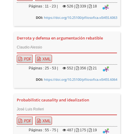
Páginas : 11 - 23 |
526
|
339 |
18
https://doi.org/10.25100/pfilosofica.v0i45S.6063
DOI:
Derrota y defensa en argumentación rebatible
Claudio Alessio
PDF
XML
Páginas : 25 - 53 |
552
|
356 |
21
https://doi.org/10.25100/pfilosofica.v0i45S.6064
DOI:
Probabilistic causality and idealization
José Luis Rolleri
PDF
XML
Páginas : 55 - 75 |
487
|
175 |
19