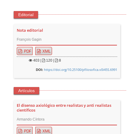
Editorial
Nota editorial
François Gagin
PDF
XML
403
|
120 |
8
https://doi.org/10.25100/pfilosofica.v0i45S.6991
DOI:
Artículos
El disenso axiológico entre realistas y anti realistas
científicos
Armando Cíntora
PDF
XML