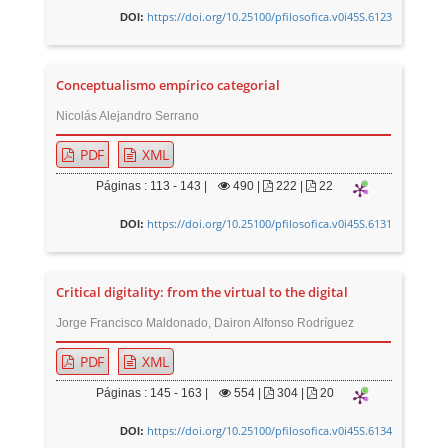
https://doi.org/10.25100/pfilosofica.v0i45S.6123
DOI:
Conceptualismo empírico categorial
Nicolás Alejandro Serrano
PDF
XML
Páginas : 113 - 143 |
490
|
222 |
22
https://doi.org/10.25100/pfilosofica.v0i45S.6131
DOI:
Critical digitality: from the virtual to the digital
Jorge Francisco Maldonado, Dairon Alfonso Rodríguez
PDF
XML
Páginas : 145 - 163 |
554
|
304 |
20
https://doi.org/10.25100/pfilosofica.v0i45S.6134
DOI: