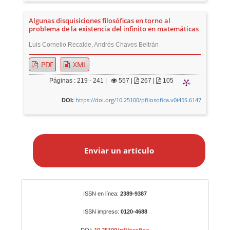
Algunas disquisiciones filosóficas en torno al
problema de la existencia del infinito en matemáticas
Luis Cornelio Recalde, Andrés Chaves Beltrán
PDF
XML
Páginas : 219 - 241 |
557
|
267 |
105
https://doi.org/10.25100/pfilosofica.v0i45S.6147
DOI:
E
n
Enviar un artículo
v
i
a
r
Identificadores
ISSN en línea:
2389-9387
u
n
ISSN impreso:
0120-4688
a
10.25100/pfilosofica