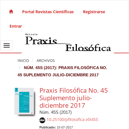
Salto rápido al contenido de la página
Navegación principal
Portal Revistas Científicas
Registrarse
Contenido principal
Barra lateral
Entrar
Toggle navigation
INICIO
ARCHIVOS
NÚM. 45S (2017): PRAXIS FILOSÓFICA NO.
45 SUPLEMENTO JULIO-DICIEMBRE 2017
Praxis Filosófica No. 45
Suplemento julio-
diciembre 2017
Núm. 45S (2017)
10.25100/pfilosofica.v0i45S
Publicado:
15-07-2017