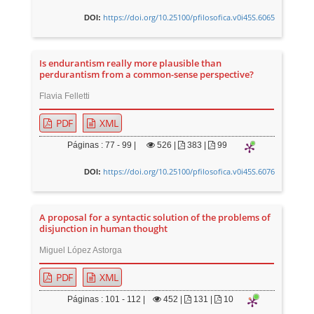
https://doi.org/10.25100/pfilosofica.v0i45S.6065
DOI:
Is endurantism really more plausible than
perdurantism from a common-sense perspective?
Flavia Felletti
PDF
XML
Páginas : 77 - 99 |
526
|
383 |
99
https://doi.org/10.25100/pfilosofica.v0i45S.6076
DOI:
A proposal for a syntactic solution of the problems of
disjunction in human thought
Miguel López Astorga
PDF
XML
Páginas : 101 - 112 |
452
|
131 |
10