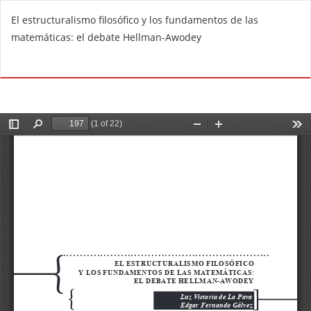
V
El estructuralismo filosófico y los fundamentos de las
o
matemáticas: el debate Hellman-Awodey
l
v
De
D
e
e
r
s
a
c
l
a
o
r
s
g
d
a
e
r
t
P
a
D
l
F
l
e
s