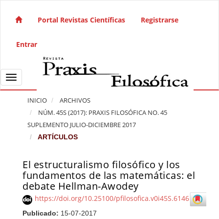
Salto rápido al contenido de la página
Navegación principal
Portal Revistas Científicas
Registrarse
Contenido principal
Barra lateral
Entrar
Toggle navigation
INICIO
ARCHIVOS
NÚM. 45S (2017): PRAXIS FILOSÓFICA NO. 45
SUPLEMENTO JULIO-DICIEMBRE 2017
ARTÍCULOS
El estructuralismo filosófico y los
Barra lateral del artículo
fundamentos de las matemáticas: el
debate Hellman-Awodey
https://doi.org/10.25100/pfilosofica.v0i45S.6146
Publicado:
15-07-2017