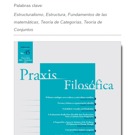
Palabras clave:
Estructuralismo
,
Estructura
,
Fundamentos de las
matemáticas
,
Teoría de Categorías
,
Teoría de
Conjuntos