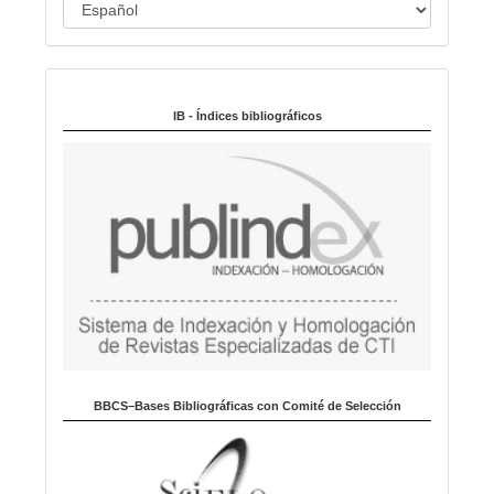
I
l
o
d
i
Indexado en:
o
m
IB - Índices bibliográficos
a
BBCS–Bases Bibliográficas con Comité de Selección