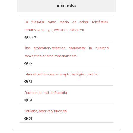
más leidos
La filosofía como modo de saber Aristóteles,
metafísica, a, 1 y 2, (980 a 21 - 983 a 24).
1609
The protention-retention asymmetry in husserl’s
conception of time consciousness
72
Libre albedrío como concepto teológico-político
61
Foucault, lo real, la filosofía
61
Sofística, retórica y filosofía
52