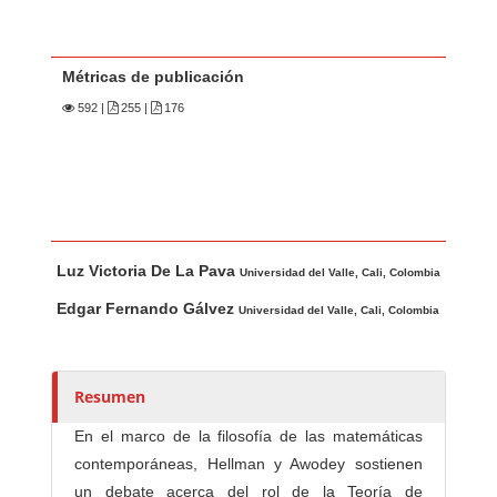
Métricas de publicación
592
|
255 |
176
Contenido principal del artículo
A
Luz Victoria De La Pava
u
Universidad del Valle, Cali, Colombia
t
Edgar Fernando Gálvez
Universidad del Valle, Cali, Colombia
o
r
e
Resumen
s
/
En el marco de la filosofía de las matemáticas
a
contemporáneas, Hellman y Awodey sostienen
s
un debate acerca del rol de la Teoría de