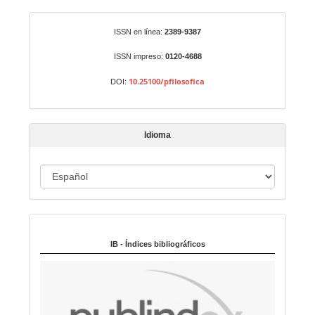
a
r
Identificadores
ISSN en línea:
2389-9387
u
n
ISSN impreso:
0120-4688
a
10.25100/pfilosofica
DOI:
r
t
í
Idioma
c
u
I
l
o
d
i
Indexado en:
o
m
IB - Índices bibliográficos
a