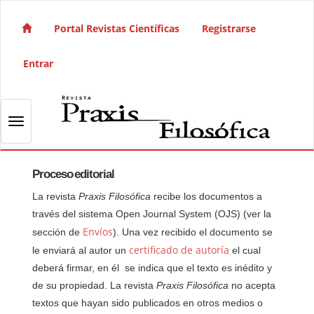
Salto rápido al contenido de la página
Navegación principal
Portal Revistas Científicas
Registrarse
Contenido principal
Barra lateral
Entrar
Toggle navigation
Proceso editorial
La revista
Praxis Filosófica
recibe los documentos a
través del sistema Open Journal System (OJS) (ver la
Envíos
sección de
). Una vez recibido el documento se
certificado de autoría
le enviará al autor un
el cual
deberá firmar, en él se indica que el texto es inédito y
de su propiedad. La revista
Praxis Filosófica
no acepta
textos que hayan sido publicados en otros medios o