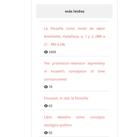
más leidos
La filosofía como modo de saber
Aristóteles, metafísica, a, 1 y 2, (980 a
21 - 983 a 24).
1609
The protention-retention asymmetry
in husserl’s conception of time
consciousness
78
Foucault, lo real, la filosofía
63
Libre albedrío como concepto
teológico-político
55