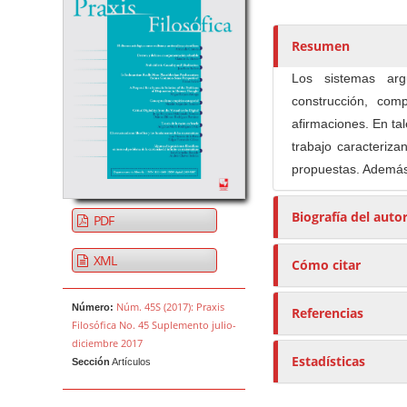
t
o
r
Resumen
e
Los sistemas arg
s
construcción, co
/
afirmaciones. En ta
a
trabajo caracteriza
s
propuestas. Además,
Biografía del auto
PDF
XML
Cómo citar
Núm. 45S (2017): Praxis
Número:
Referencias
Filosófica No. 45 Suplemento julio-
diciembre 2017
Estadísticas
Sección
Artículos