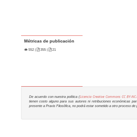
Métricas de publicación
552
|
355 |
21
Licencia Creative Commons CC BY-NC-
De acuerdo con nuestra política (
tienen costo alguno para sus autores ni retribuciones económicas para 
presente a
Praxis Filosófica
, no podrá estar sometido a otro proceso de p