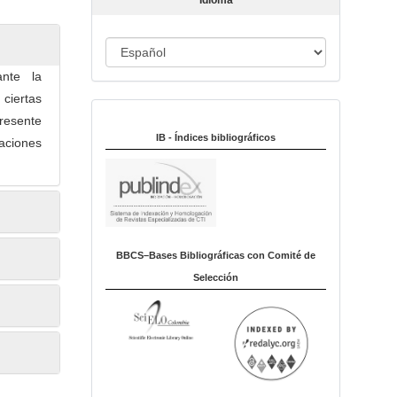
Idioma
c
u
I
l
o
d
ante la
i
ciertas
Indexado en:
o
presente
m
IB - Índices bibliográficos
aciones
a
BBCS–Bases Bibliográficas con Comité de
Selección