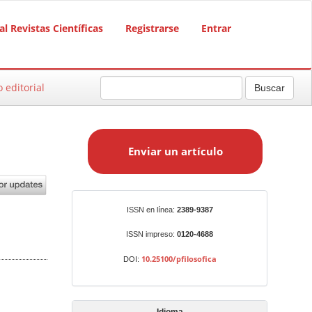
al Revistas Científicas
Registrarse
Entrar
o editorial
Buscar
E
n
Enviar un artículo
v
i
a
r
Identificadores
ISSN en línea:
2389-9387
u
n
ISSN impreso:
0120-4688
a
10.25100/pfilosofica
DOI:
r
t
í