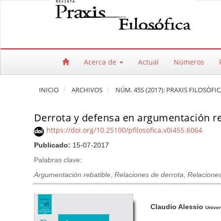
Salto rápido al contenido de la página
Navegación principal
Contenido principal
Barra lateral
Acerca de
Actual
Números
INICIO
ARCHIVOS
NÚM. 45S (2017): PRAXIS FILOSÓFI
Derrota y defensa en argumentación re
https://doi.org/10.25100/pfilosofica.v0i45S.6064
Publicado:
15-07-2017
Palabras clave:
Argumentación rebatible
,
Relaciones de derrota
,
Relacione
Barra lateral del artículo
Contenido princi
A
Claudio Alessio
u
Univer