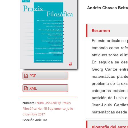
u
t
Andrés Chaves Belt
o
r
e
Resumen
s
/
En este artículo se
a
tomando como refere
s
antiguos sobre el inf
En seguida se descr
Georg Cantor entr
PDF
matemáticas plante
problema de la exis
XML
categorías existenc
posición de Lusin e
Núm. 45S (2017): Praxis
Número:
Jean-Louis Gardies
Filosófica No. 45 Suplemento julio-
matemáticas desde e
diciembre 2017
Sección
Artículos
Biografía del auto