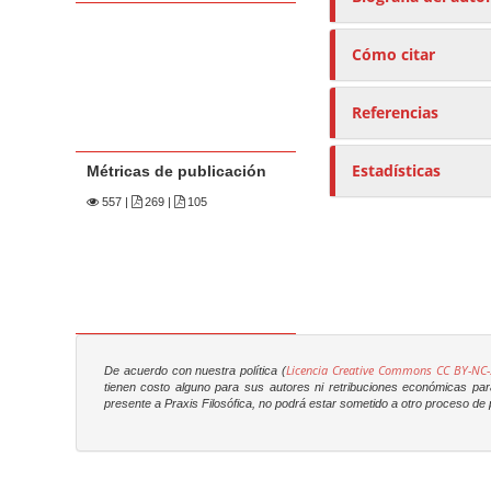
Cómo citar
Referencias
Estadísticas
Métricas de publicación
557
|
269 |
105
Licencia Creative Commons CC BY-NC-
De acuerdo con nuestra política (
tienen costo alguno para sus autores ni retribuciones económicas para 
presente a
Praxis Filosófica
, no podrá estar sometido a otro proceso de p