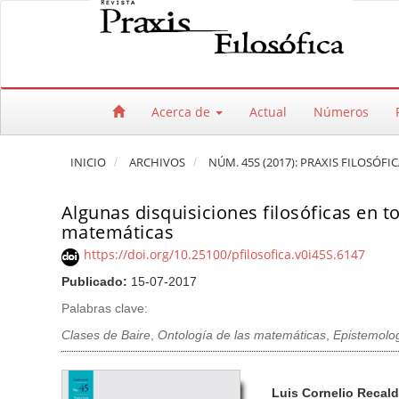
Salto rápido al contenido de la página
Navegación principal
Contenido principal
Barra lateral
Acerca de
Actual
Números
INICIO
ARCHIVOS
NÚM. 45S (2017): PRAXIS FILOSÓFI
Algunas disquisiciones filosóficas en to
matemáticas
https://doi.org/10.25100/pfilosofica.v0i45S.6147
Publicado:
15-07-2017
Palabras clave:
Clases de Baire
,
Ontología de las matemáticas
,
Epistemolo
Barra lateral del artículo
Contenido princi
A
Luis Cornelio Recal