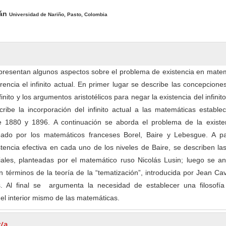
rán
Universidad de Nariño, Pasto, Colombia
 presentan algunos aspectos sobre el problema de existencia en mate
ncia el infinito actual. En primer lugar se describe las concepcione
inito y los argumentos aristotélicos para negar la existencia del infinito
ibe la incorporación del infinito actual a las matemáticas establec
e 1880 y 1896. A continuación se aborda el problema de la existe
ado por los matemáticos franceses Borel, Baire y Lebesgue. A par
tencia efectiva en cada uno de los niveles de Baire, se describen la
iales, planteadas por el matemático ruso Nicolás Lusin; luego se an
n términos de la teoría de la “tematización”, introducida por Jean Cav
. Al final se argumenta la necesidad de establecer una filosofía
l interior mismo de las matemáticas.
r/a