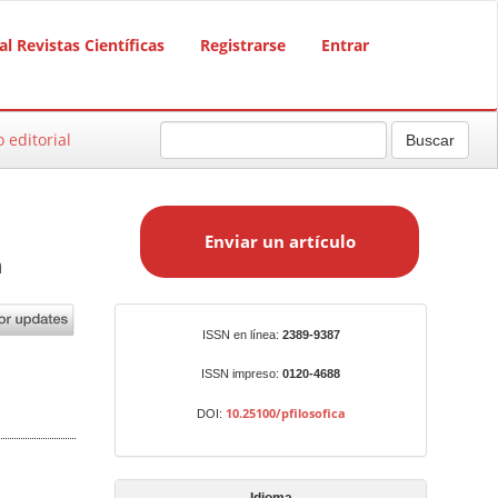
al Revistas Científicas
Registrarse
Entrar
o editorial
Buscar
E
n
Enviar un artículo
v
n
i
a
r
Identificadores
ISSN en línea:
2389-9387
u
n
ISSN impreso:
0120-4688
a
10.25100/pfilosofica
DOI:
r
t
í