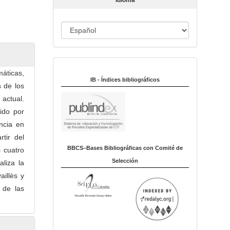
Idioma
c
u
I
l
o
d
i
Indexado en:
o
máticas,
m
IB - Índices bibliográficos
s de los
a
 actual.
ido por
ncia en
tir del
BBCS–Bases Bibliográficas con Comité de
s cuatro
Selección
aliza la
aillès y
 de las