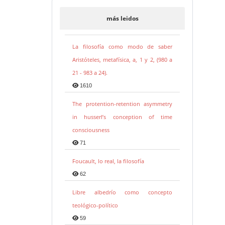
más leidos
La filosofía como modo de saber
Aristóteles, metafísica, a, 1 y 2, (980 a
21 - 983 a 24).
1610
The protention-retention asymmetry
in husserl’s conception of time
consciousness
71
Foucault, lo real, la filosofía
62
Libre albedrío como concepto
teológico-político
59