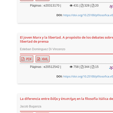
Páginas : e20313170 |
431
|
328 |
20
https://doi.org/10.25100/pfilosofica.v
DOI:
El joven Marx y la libertad. A propósito de los debates sobre
libertad de prensa
Esteban Dominguez Di Vincenzo
PDF
XML
Páginas : e20512542 |
758
|
344 |
15
https://doi.org/10.25100/pfilosofica.v
DOI:
La diferencia entre δόξα y ἐπιστήμη en la filosofía itálica d
Jacob Buganza