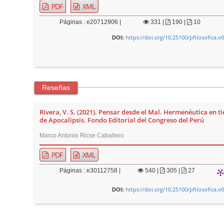
PDF
XML
Páginas : e20712906 |
331
|
190 |
10
https://doi.org/10.25100/pfilosofica.v
DOI:
Reseñas
Rivera, V. S. (2021). Pensar desde el Mal. Hermenéutica en 
de Apocalipsis. Fondo Editorial del Congreso del Perú
Marco Antonio Ricse Caballero
PDF
XML
Páginas : e30112758 |
540
|
305 |
27
https://doi.org/10.25100/pfilosofica.v
DOI: