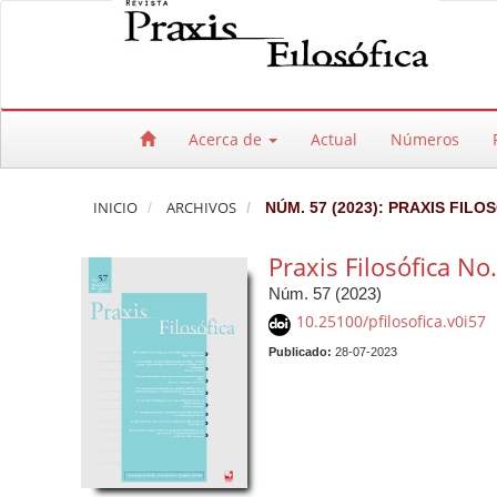
Salto rápido al contenido de la página
Navegación principal
Contenido principal
Barra lateral
Acerca de
Actual
Números
INICIO
ARCHIVOS
NÚM. 57 (2023): PRAXIS FILO
Praxis Filosófica No
Núm. 57 (2023)
10.25100/pfilosofica.v0i57
Publicado:
28-07-2023