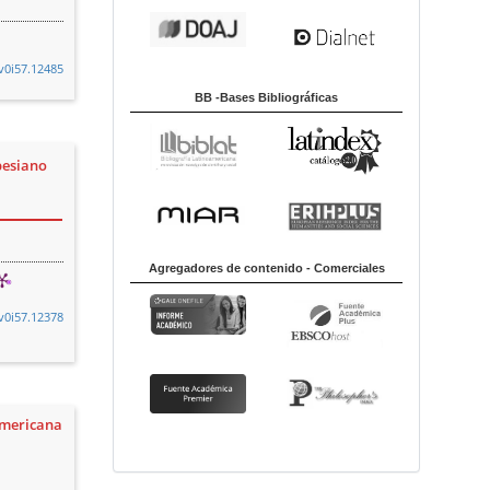
.v0i57.12485
BB -Bases Bibliográficas
besiano
Agregadores de contenido - Comerciales
.v0i57.12378
americana