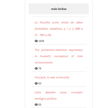
más leidos
La filosofía como modo de saber
Aristóteles, metafísica, a, 1 y 2, (980 a
21 - 983 a 24).
1609
The protention-retention asymmetry
in husserl’s conception of time
consciousness
78
Foucault, lo real, la filosofía
63
Libre albedrío como concepto
teológico-político
55