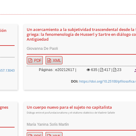
Un acercamiento a la subjetividad trascendental desde la f
ción
griega: la fenomenología de Husserl y Sartre en diálogo co
Antigüedad
Giovanna De Paoli
PDF
XML
Páginas : e20212617 |
635
|
417 |
23
0i57.13043
https://doi.org/10.25100/pfilosofica
DOI:
Ágnes
Un cuerpo nuevo para el sujeto no capitalista
Diálogo entre el posfundacionalismo y el vitalismo dialéctico de Vladimir Safatle
María Yanina Solís Martín