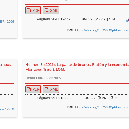
PDF
XML
Páginas : e20812447 |
632
|
275 |
14
0i57.12906
https://doi.org/10.25100/pfilosofica
DOI:
tiempos
Helmer, E. (2021). La parte de bronce. Platón y la economía
Montoya, Trad.). LOM.
Henar Lanza González
PDF
XML
Páginas : e30213226 |
527
|
261 |
15
https://doi.org/10.25100/pfilosofica
DOI:
0i57.12758