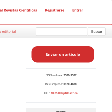
al Revistas Científicas
Registrarse
Entrar
o editorial
Buscar
E
n
Enviar un artículo
v
i
a
r
Identificadores
ISSN en línea:
2389-9387
u
n
ISSN impreso:
0120-4688
a
10.25100/pfilosofica
DOI:
r
t
í