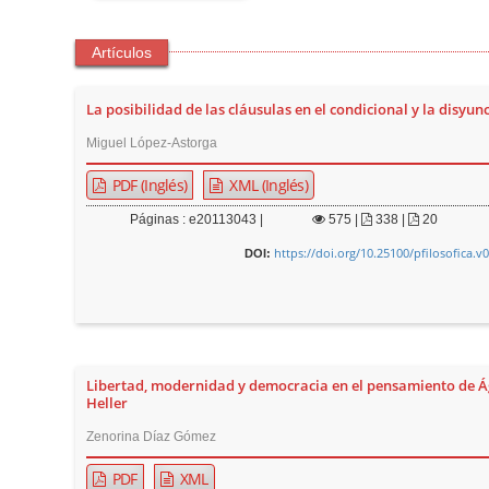
Artículos
La posibilidad de las cláusulas en el condicional y la disyun
Miguel López-Astorga
PDF (Inglés)
XML (Inglés)
Páginas : e20113043 |
575
|
338 |
20
https://doi.org/10.25100/pfilosofica.v
DOI:
Libertad, modernidad y democracia en el pensamiento de 
Heller
Zenorina Díaz Gómez
PDF
XML