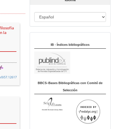
Idioma
c
u
I
l
o
d
ilosofía
i
n la
Indexado en:
o
m
IB - Índices bibliográficos
a
.v0i57.12617
BBCS–Bases Bibliográficas con Comité de
Selección