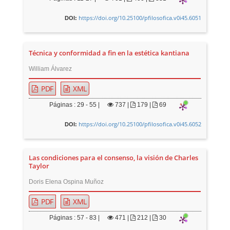
https://doi.org/10.25100/pfilosofica.v0i45.6051
DOI:
Técnica y conformidad a fin en la estética kantiana
William Álvarez
PDF
XML
Páginas : 29 - 55 |
737
|
179 |
69
https://doi.org/10.25100/pfilosofica.v0i45.6052
DOI:
Las condiciones para el consenso, la visión de Charles
Taylor
Doris Elena Ospina Muñoz
PDF
XML
Páginas : 57 - 83 |
471
|
212 |
30