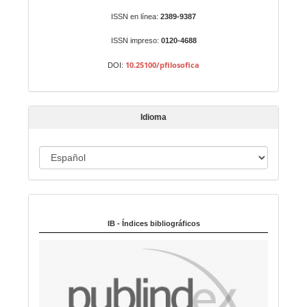
r
Identificadores
ISSN en línea:
2389-9387
u
n
ISSN impreso:
0120-4688
a
10.25100/pfilosofica
DOI:
r
t
í
Idioma
c
u
I
l
o
d
i
Indexado en:
o
m
IB - Índices bibliográficos
a