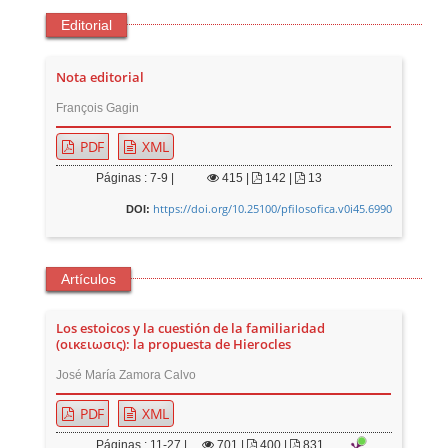
Editorial
Nota editorial
François Gagin
PDF
XML
Páginas : 7-9 |
415
|
142 |
13
https://doi.org/10.25100/pfilosofica.v0i45.6990
DOI:
Artículos
Los estoicos y la cuestión de la familiaridad
(οικειωσις): la propuesta de Hierocles
José María Zamora Calvo
PDF
XML
Páginas : 11-27 |
701
|
400 |
831