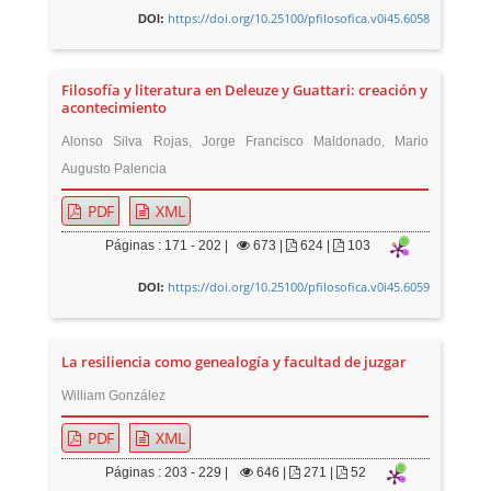
https://doi.org/10.25100/pfilosofica.v0i45.6058
DOI:
Filosofía y literatura en Deleuze y Guattari: creación y
acontecimiento
Alonso Silva Rojas, Jorge Francisco Maldonado, Mario
Augusto Palencia
PDF
XML
Páginas : 171 - 202 |
673
|
624 |
103
https://doi.org/10.25100/pfilosofica.v0i45.6059
DOI:
La resiliencia como genealogía y facultad de juzgar
William González
PDF
XML
Páginas : 203 - 229 |
646
|
271 |
52