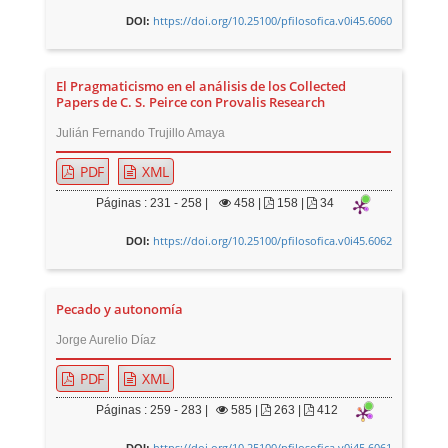
https://doi.org/10.25100/pfilosofica.v0i45.6060
DOI:
El Pragmaticismo en el análisis de los Collected
Papers de C. S. Peirce con Provalis Research
Julián Fernando Trujillo Amaya
PDF
XML
Páginas : 231 - 258 |
458
|
158 |
34
https://doi.org/10.25100/pfilosofica.v0i45.6062
DOI:
Pecado y autonomía
Jorge Aurelio Díaz
PDF
XML
Páginas : 259 - 283 |
585
|
263 |
412
https://doi.org/10.25100/pfilosofica.v0i45.6061
DOI: