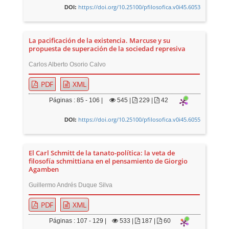
https://doi.org/10.25100/pfilosofica.v0i45.6053
DOI:
La pacificación de la existencia. Marcuse y su
propuesta de superación de la sociedad represiva
Carlos Alberto Osorio Calvo
PDF
XML
Páginas : 85 - 106 |
545
|
229 |
42
https://doi.org/10.25100/pfilosofica.v0i45.6055
DOI:
El Carl Schmitt de la tanato-política: la veta de
filosofía schmittiana en el pensamiento de Giorgio
Agamben
Guillermo Andrés Duque Silva
PDF
XML
Páginas : 107 - 129 |
533
|
187 |
60