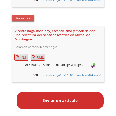
Reseñas
Vicente Raga Rosaleny, escepticismo y modernidad:
una relectura del pensar escéptico en Michel de
Montaigne
Salomón Verhelst Montenegro
PDF
XML
Páginas : 287-294 |
540
|
208 |
70
https://doi.org/10.25100/pfilosofica.v0i45.6251
DOI:
E
n
Enviar un artículo
v
i
a