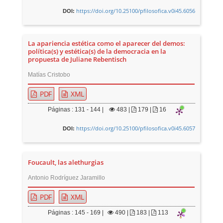
https://doi.org/10.25100/pfilosofica.v0i45.6056
DOI:
La apariencia estética como el aparecer del demos:
política(s) y estética(s) de la democracia en la
propuesta de Juliane Rebentisch
Matías Cristobo
PDF
XML
Páginas : 131 - 144 |
483
|
179 |
16
https://doi.org/10.25100/pfilosofica.v0i45.6057
DOI:
Foucault, las alethurgias
Antonio Rodríguez Jaramillo
PDF
XML
Páginas : 145 - 169 |
490
|
183 |
113