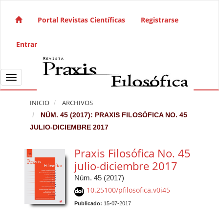
Salto rápido al contenido de la página
Navegación principal
Portal Revistas Científicas
Registrarse
Contenido principal
Barra lateral
Entrar
Toggle navigation
INICIO
ARCHIVOS
NÚM. 45 (2017): PRAXIS FILOSÓFICA NO. 45
JULIO-DICIEMBRE 2017
Praxis Filosófica No. 45
julio-diciembre 2017
Núm. 45 (2017)
10.25100/pfilosofica.v0i45
Publicado:
15-07-2017