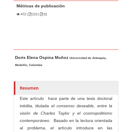
Métricas de publicación
472
|
213 |
31
Contenido principal del artículo
A
Doris Elena Ospina Muñoz
u
Universidad de Antioquia,
t
Medellín, Colombia
o
r
e
Resumen
s
Este artículo hace parte de una tesis doctoral
/
inédita, titulada
el consenso deseable, entre la
a
visión de Charles Taylor y el cosmopolitismo
s
contemporáneo.
Basado en la lectura orientada
al problema, el artículo introduce en las