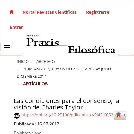
Salto rápido al contenido de la página
Navegación principal
Portal Revistas Científicas
Registrarse
Contenido principal
Barra lateral
Entrar
Toggle navigation
INICIO
ARCHIVOS
NÚM. 45 (2017): PRAXIS FILOSÓFICA NO. 45 JULIO-
DICIEMBRE 2017
ARTÍCULOS
Las condiciones para el consenso, la
Barra lateral del artículo
visión de Charles Taylor
https://doi.org/10.25100/pfilosofica.v0i45.6053
Publicado:
15-07-2017
Palabras clave: