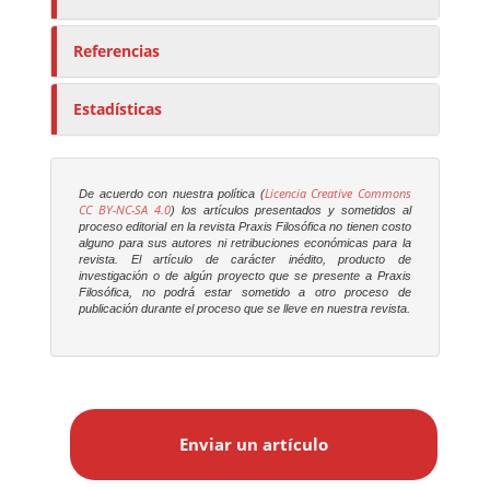
Referencias
Estadísticas
Licencia Creative Commons
De acuerdo con nuestra política (
CC BY-NC-SA 4.0
) los artículos presentados y sometidos al
proceso editorial en la revista
Praxis Filosófica
no tienen costo
alguno para sus autores ni retribuciones económicas para la
revista. El artículo de carácter inédito, producto de
investigación o de algún proyecto que se presente a
Praxis
Filosófica
, no podrá estar sometido a otro proceso de
publicación durante el proceso que se lleve en nuestra revista.
E
n
Enviar un artículo
v
i