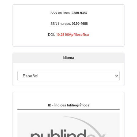
a
r
Identificadores
ISSN en línea:
2389-9387
u
n
ISSN impreso:
0120-4688
a
10.25100/pfilosofica
DOI:
r
t
í
Idioma
c
u
I
l
o
d
i
Indexado en:
o
m
IB - Índices bibliográficos
a