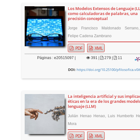
Los Modelos Extensos de Lenguaje (L
como calculadoras de palabras, una
precisión conceptual
Jorge Francisco Maldonado Serrano,
Felipe Cadena Zambrano
PDF
XML
Páginas : e20515097 |
391
|
279 |
11
https://doi.org/10.25100/pfilosofica.v0
DOI:
La inteligencia artificial y sus implic
éticas en la era de los grandes model
lenguaje (LLM)
Julián Henao Henao, Luis Humberto H
Mora
PDF
XML