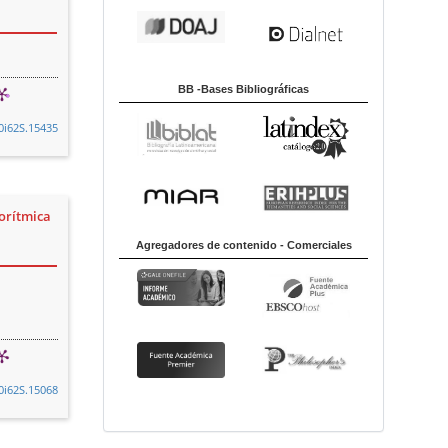
BB -Bases Bibliográficas
v0i62S.15435
gorítmica
Agregadores de contenido - Comerciales
v0i62S.15068