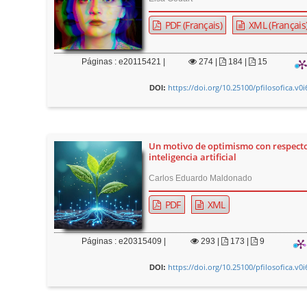
PDF (Français)
XML (Français
Páginas : e20115421 |
274
|
184 |
15
https://doi.org/10.25100/pfilosofica.v0
DOI:
Un motivo de optimismo con respecto
inteligencia artificial
Carlos Eduardo Maldonado
PDF
XML
Páginas : e20315409 |
293
|
173 |
9
https://doi.org/10.25100/pfilosofica.v0
DOI: