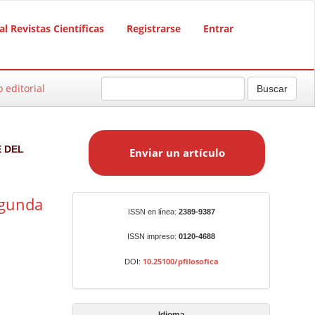
al Revistas Científicas
Registrarse
Entrar
o editorial
Buscar
E
n
E DEL
Enviar un artículo
v
i
a
segunda
r
Identificadores
ISSN en línea:
2389-9387
u
n
ISSN impreso:
0120-4688
a
10.25100/pfilosofica
DOI:
r
t
í