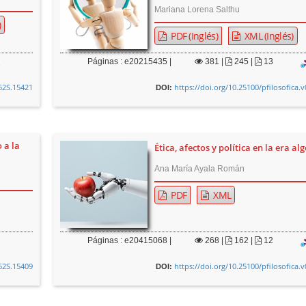
Mariana Lorena Salthu
)
PDF (Inglés)
XML (Inglés)
Páginas : e20215435 |
381
|
245 |
13
i62S.15421
https://doi.org/10.25100/pfilosofica.
DOI:
 a la
Ética, afectos y política en la era al
Ana María Ayala Román
PDF
XML
Páginas : e20415068 |
268
|
162 |
12
i62S.15409
https://doi.org/10.25100/pfilosofica.
DOI: