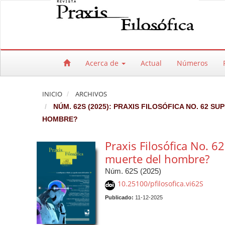
Salto rápido al contenido de la página
Navegación principal
Contenido principal
Barra lateral
Acerca de
Actual
Números
INICIO
ARCHIVOS
NÚM. 62S (2025): PRAXIS FILOSÓFICA NO. 62 S
HOMBRE?
Praxis Filosófica No. 62
muerte del hombre?
Núm. 62S (2025)
10.25100/pfilosofica.vi62S
Publicado:
11-12-2025