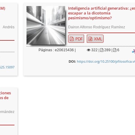
LM)
Inteligencia artificial generativa: ¿e
escapar a la dicotomía
pesimismo/optimismo?
 Andrés
Dairon Alfonso Rodríguez Ramírez
PDF
XML
Páginas : e20615436 |
322
|
289 |
6
https://doi.org/10.25100/pfilosofica.
DOI:
i62S.15097
aciones
os de
ernández