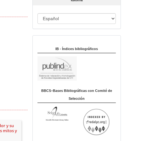
Idioma
c
u
I
l
o
d
i
Indexado en:
o
m
IB - Índices bibliográficos
a
BBCS–Bases Bibliográficas con Comité de
Selección
dor y su
os mitos y