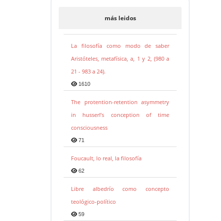
más leidos
La filosofía como modo de saber
Aristóteles, metafísica, a, 1 y 2, (980 a
21 - 983 a 24).
1610
The protention-retention asymmetry
in husserl’s conception of time
consciousness
71
Foucault, lo real, la filosofía
62
Libre albedrío como concepto
teológico-político
59