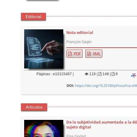
Editorial
Nota editorial
François Gagin
PDF
XML
Páginas : e10115487 |
118
|
148 |
9
https://doi.org/10.25100/pfilosofica.v0
DOI:
Artículos
De la subjetividad aumentada a la éti
sujeto digital
Elsa Godart