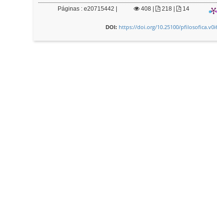
Páginas : e20715442 |
408
|
218 |
14
https://doi.org/10.25100/pfilosofica.v0
DOI: