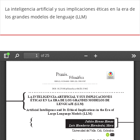
V
La inteligencia artificial y sus implicaciones éticas en la era de
o
los grandes modelos de lenguaje (LLM)
l
v
De
D
e
e
r
s
a
c
l
a
o
r
s
g
d
a
e
r
t
P
a
D
l
F
l
e
s