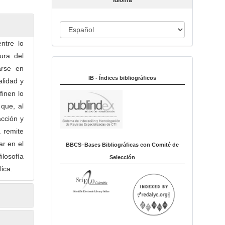
Idioma
c
u
I
l
o
d
ntre lo
i
ura del
Indexado en:
o
arse en
m
IB - Índices bibliográficos
alidad y
a
finen lo
 que, al
acción y
a remite
ar en el
BBCS–Bases Bibliográficas con Comité de
losofía
Selección
lica.