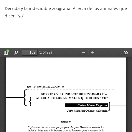
V
Derrida y la indecidible zoografía. Acerca de los animales que
o
dicen “yo"
l
v
De
D
e
e
r
s
a
c
l
a
o
r
s
g
d
a
e
r
t
P
a
D
l
F
l
e
s