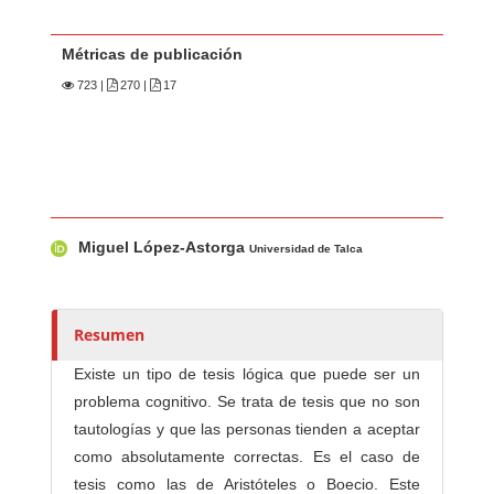
Métricas de publicación
723
|
270 |
17
Contenido principal del artículo
A
Miguel López-Astorga
u
Universidad de Talca
t
o
r
Resumen
e
Existe un tipo de tesis lógica que puede ser un
s
problema cognitivo. Se trata de tesis que no son
/
tautologías y que las personas tienden a aceptar
a
como absolutamente correctas. Es el caso de
s
tesis como las de Aristóteles o Boecio. Este