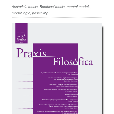
Aristotle’s thesis
,
Boethius’ thesis
,
mental models
,
modal logic
,
possibility