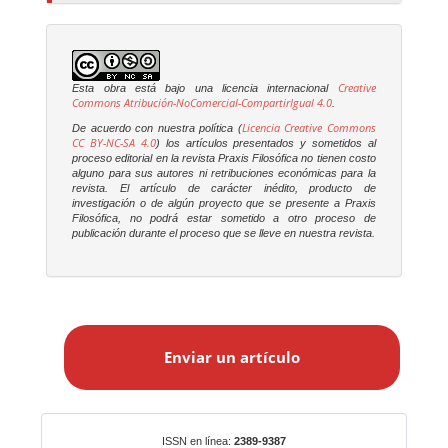
Creative
Esta obra está bajo una licencia internacional
Commons Atribución-NoComercial-CompartirIgual 4.0
.
Licencia Creative Commons
De acuerdo con nuestra política (
CC BY-NC-SA 4.0
) los artículos presentados y sometidos al
proceso editorial en la revista
Praxis Filosófica
no tienen costo
alguno para sus autores ni retribuciones económicas para la
revista. El artículo de carácter inédito, producto de
investigación o de algún proyecto que se presente a
Praxis
Filosófica
, no podrá estar sometido a otro proceso de
publicación durante el proceso que se lleve en nuestra revista.
E
n
Enviar un artículo
v
i
a
r
Identificadores
ISSN en línea:
2389-9387