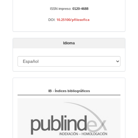
u
n
ISSN impreso:
0120-4688
a
10.25100/pfilosofica
DOI:
r
t
í
Idioma
c
u
I
l
o
d
i
Indexado en:
o
m
IB - Índices bibliográficos
a