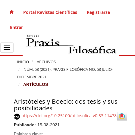
Salto rápido al contenido de la página
Navegación principal
Portal Revistas Científicas
Registrarse
Contenido principal
Barra lateral
Entrar
Toggle navigation
INICIO
ARCHIVOS
NÚM. 53 (2021): PRAXIS FILOSÓFICA NO. 53 JULIO-
DICIEMBRE 2021
ARTÍCULOS
Aristóteles y Boecio: dos tesis y sus
Barra lateral del artículo
posibilidades
https://doi.org/10.25100/pfilosofica.v0i53.11478
Publicado:
15-08-2021
Palabras clave: