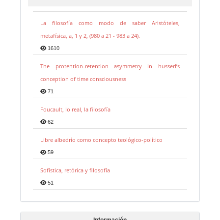
La filosofía como modo de saber Aristóteles,
metafísica, a, 1 y 2, (980 a 21 - 983 a 24).
1610
The protention-retention asymmetry in husserl’s
conception of time consciousness
71
Foucault, lo real, la filosofía
62
Libre albedrío como concepto teológico-político
59
Sofística, retórica y filosofía
51
Información