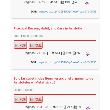
Páginas : 57-75 |
515
|
190 |
43
https://doi.org/10.25100/pfilosofica.v0i43.3155
DOI:
Practical Reason, Habit, and Care in Aristotle
Juan Pablo Bermúdez
PDF
XML
Páginas : 77-102 |
561
|
159 |
26
https://doi.org/10.25100/pfilosofica.v0i43.3156
DOI:
Solo las substancias tienen esencia: el argumento de
Aristóteles en Metafísica z5
Ricardo Salles
PDF
XML
Páginas : 103-128 |
515
|
217 |
89