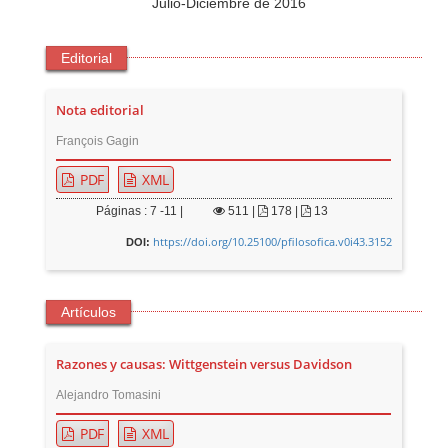
Julio-Diciembre de 2016
Editorial
Nota editorial
François Gagin
PDF
XML
Páginas : 7 -11 |
511
|
178 |
13
https://doi.org/10.25100/pfilosofica.v0i43.3152
DOI:
Artículos
Razones y causas: Wittgenstein versus Davidson
Alejandro Tomasini
PDF
XML