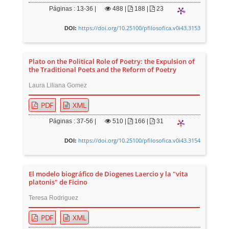
Páginas : 13-36 |
488
|
188 |
23
https://doi.org/10.25100/pfilosofica.v0i43.3153
DOI:
Plato on the Political Role of Poetry: the Expulsion of
the Traditional Poets and the Reform of Poetry
Laura Liliana Gomez
PDF
XML
Páginas : 37-56 |
510
|
166 |
31
https://doi.org/10.25100/pfilosofica.v0i43.3154
DOI:
El modelo biográfico de Diogenes Laercio y la "vita
platonis" de Ficino
Teresa Rodriguez
PDF
XML