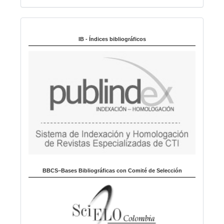
o
d
i
Indexado en:
o
m
IB - Índices bibliográficos
a
BBCS–Bases Bibliográficas con Comité de Selección