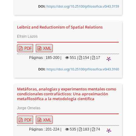
https://doi.org/10.25100/pfilosofica.v0i43.3159
DOI:
Leibniz and Reductionism of Spatial Relations
Efrain Lazos
PDF
XML
Páginas : 185-200 |
551
|
154 |
17
https://doi.org/10.25100/pfilosofica.v0i43.3160
DOI:
Metáforas, analogías y experimentos mentales como
condicionales contrafácticos: Una aproximación
metafilosófica a la metodología cientifica
Jorge Ornelas
PDF
XML
Páginas : 201-224 |
535
|
183 |
74