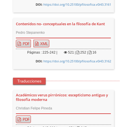
https://doi.org/10.25100/pfilosofica.v0i43.3161
DOI:
Contenidos no- conceptuales en la filosofía de Kant
Pedro Stepanenko
PDF
XML
Páginas : 225-242 |
521
|
252 |
16
https://doi.org/10.25100/pfilosofica.v0i43.3162
DOI:
Traducciones
Académicos verus pirrónicos: escepticismo antiguo y
filosofía moderna
Christian Felipe Pineda
PDF