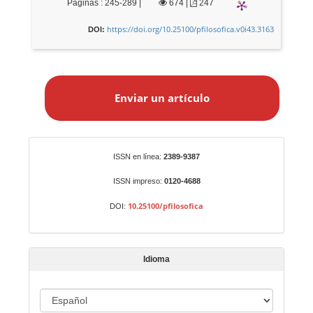
Páginas : 245-289 |
674
|
247
https://doi.org/10.25100/pfilosofica.v0i43.3163
DOI:
E
n
Enviar un artículo
v
i
a
r
Identificadores
ISSN en línea:
2389-9387
u
n
ISSN impreso:
0120-4688
a
10.25100/pfilosofica
DOI:
r
t
í
Idioma
c
u
I
l