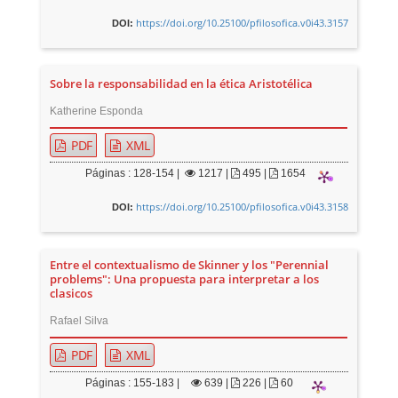
https://doi.org/10.25100/pfilosofica.v0i43.3157
DOI:
Sobre la responsabilidad en la ética Aristotélica
Katherine Esponda
PDF
XML
Páginas : 128-154 |
1217
|
495 |
1654
https://doi.org/10.25100/pfilosofica.v0i43.3158
DOI:
Entre el contextualismo de Skinner y los "Perennial
problems": Una propuesta para interpretar a los
clasicos
Rafael Silva
PDF
XML
Páginas : 155-183 |
639
|
226 |
60