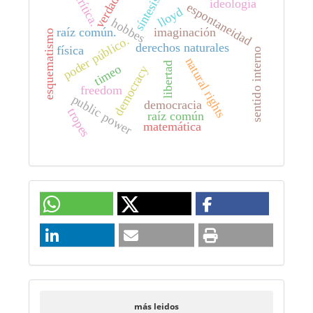
crítica.
verdad
síntesis
ideología
espontaneidad
lloyd
hobbes
raíz común.
imaginación
esquematismo
poder público.
derechos naturales
física
sentido interno
natural rights
libertad
timeo
democracy
freedom
public power
democracia
tropes
raíz común
matemática
más leidos