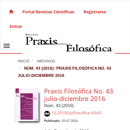
Salto rápido al contenido de la página
Navegación principal
Portal Revistas Científicas
Registrarse
Contenido principal
Barra lateral
Entrar
Toggle navigation
INICIO
ARCHIVOS
NÚM. 43 (2016): PRAXIS FILOSÓFICA NO. 43
JULIO-DICIEMBRE 2016
Praxis Filosófica No. 43
julio-diciembre 2016
Núm. 43 (2016)
10.25100/pfilosofica.v0i43
Publicado:
15-07-2016