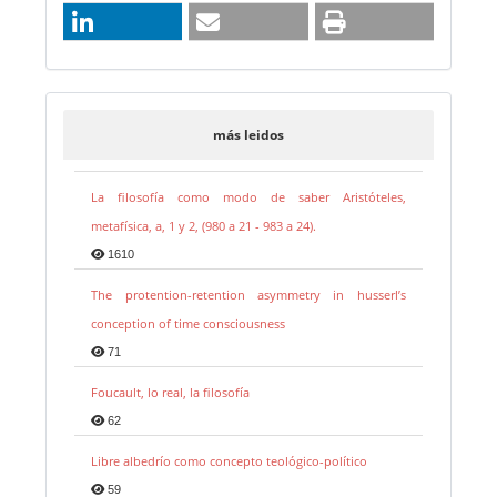
más leidos
La filosofía como modo de saber Aristóteles,
metafísica, a, 1 y 2, (980 a 21 - 983 a 24).
1610
The protention-retention asymmetry in husserl’s
conception of time consciousness
71
Foucault, lo real, la filosofía
62
Libre albedrío como concepto teológico-político
59