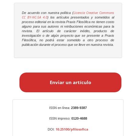
Licencia Creative Commons
De acuerdo con nuestra política (
CC BY-NC-SA 4.0
) los artículos presentados y sometidos al
proceso editorial en la revista
Praxis Filosófica
no tienen costo
alguno para sus autores ni retribuciones económicas para la
revista. El artículo de carácter inédito, producto de
investigación o de algún proyecto que se presente a
Praxis
Filosófica
, no podrá estar sometido a otro proceso de
publicación durante el proceso que se lleve en nuestra revista.
E
n
Enviar un artículo
v
i
a
r
Identificadores
ISSN en línea:
2389-9387
u
n
ISSN impreso:
0120-4688
a
10.25100/pfilosofica
DOI:
r