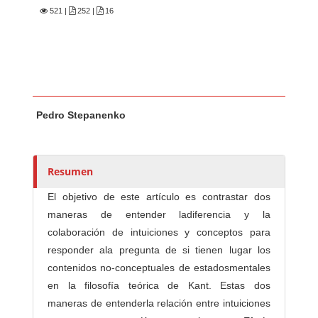
521
|
252 |
16
Contenido principal del artículo
A
Pedro Stepanenko
u
t
o
r
Resumen
e
El objetivo de este artículo es contrastar dos
s
maneras de entender ladiferencia y la
/
colaboración de intuiciones y conceptos para
a
responder ala pregunta de si tienen lugar los
s
contenidos no-conceptuales de estadosmentales
en la filosofía teórica de Kant. Estas dos
maneras de entenderla relación entre intuiciones