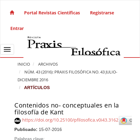
Salto rápido al contenido de la página
Navegación principal
Portal Revistas Científicas
Registrarse
Contenido principal
Barra lateral
Entrar
Toggle navigation
INICIO
ARCHIVOS
NÚM. 43 (2016): PRAXIS FILOSÓFICA NO. 43 JULIO-
DICIEMBRE 2016
ARTÍCULOS
Contenidos no- conceptuales en la
Barra lateral del artículo
filosofía de Kant
https://doi.org/10.25100/pfilosofica.v0i43.3162
Publicado:
15-07-2016
Palabras clave: