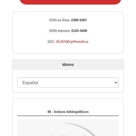
i
a
r
Identificadores
ISSN en línea:
2389-9387
u
n
ISSN impreso:
0120-4688
a
10.25100/pfilosofica
DOI:
r
t
í
Idioma
c
u
I
l
o
d
i
Indexado en:
o
m
IB - Índices bibliográficos
a