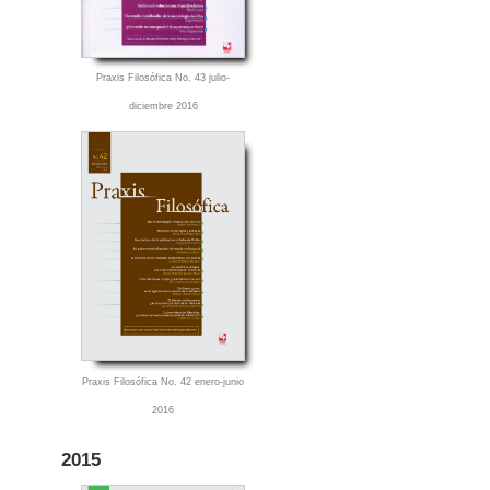
Praxis Filosófica No. 43 julio-
diciembre 2016
Praxis Filosófica No. 42 enero-junio
2016
2015