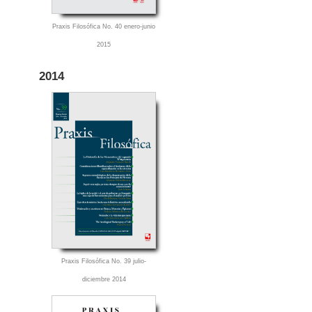
Praxis Filosófica No. 40 enero-junio
2015
2014
Praxis Filosófica No. 39 julio-
diciembre 2014