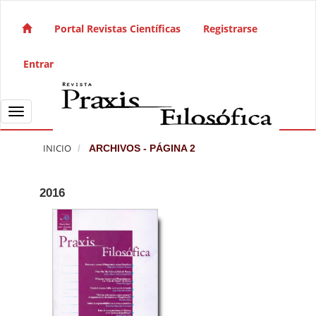
Salto rápido al contenido de la página
Navegación principal
Portal Revistas Científicas
Registrarse
Contenido principal
Barra lateral
Entrar
Toggle navigation
INICIO
ARCHIVOS - PÁGINA 2
2016