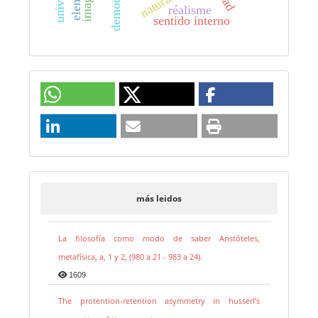
democracia
réalisme
sentido interno
más leidos
La filosofía como modo de saber Aristóteles,
metafísica, a, 1 y 2, (980 a 21 - 983 a 24).
1609
The protention-retention asymmetry in husserl’s