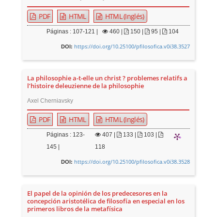
PDF
HTML
HTML (Inglés)
Páginas : 107-121 |
460
|
150 |
95 |
104
https://doi.org/10.25100/pfilosofica.v0i38.3527
DOI:
La philosophie a-t-elle un christ ? problemes relatifs a
l’histoire deleuzienne de la philosophie
Axel Cherniavsky
PDF
HTML
HTML (Inglés)
Páginas : 123-
407
|
133 |
103 |
145 |
118
https://doi.org/10.25100/pfilosofica.v0i38.3528
DOI:
El papel de la opinión de los predecesores en la
concepción aristotélica de filosofía en especial en los
primeros libros de la metafísica