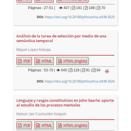
Páginas : 27-51 |
407
|
181 |
188 |
70
https://doi.org/10.25100/pfilosofica.v0i38.3523
DOI:
Análisis de la tarea de selección por medio de una
semántica temporal
Miguel López Astorga
PDF
HTML
HTML (Inglés)
Páginas : 53-70 |
440
|
128 |
91 |
94
https://doi.org/10.25100/pfilosofica.v0i38.3524
DOI:
Lenguaje y rasgos constitutivos en John Searle: aporte
al estudio de los procesos mentales
Nelson Jair Cuchumbé Holguín
PDF
HTML
HTML (Inglés)