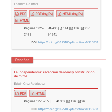
Leandro De Brasi
PDF
PDF (Inglés)
HTML (Inglés)
HTML
Páginas : 225-
436
|
144 |
136 |
217 |
248 |
241
https://doi.org/10.25100/pfilosofica.v0i38.3532
DOI:
Reseñas
La independencia: recepción de ideas y construcción
de mitos
Edwin Cruz Rodríguez
PDF
HTML
Páginas : 251-255 |
369
|
126 |
96
https://doi.org/10.25100/pfilosofica.v0i38.3533
DOI: