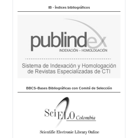
m
IB - Índices bibliográficos
a
BBCS–Bases Bibliográficas con Comité de Selección