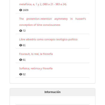
metafísica, a, 1 y 2, (980 a 21 - 983 a 24).
1609
The protention-retention asymmetry in husserl’s
conception of time consciousness
72
Libre albedrío como concepto teológico-político
61
Foucault, lo real, la filosofía
61
Sofística, retórica y filosofía
52
Información