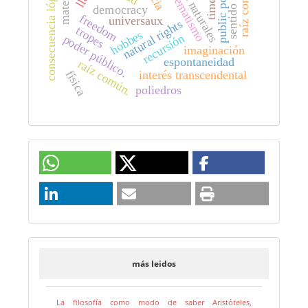
derechos naturales
sentido interno
esquematismo
public power
raíz común
consecuencia lógica
timeo
democracy
freedom
universaux
natural rights
tropes
hobbes
recursión
poder público.
imaginación
espontaneidad
raíz común.
física
interés transcendental
poliedros
más leidos
La filosofía como modo de saber Aristóteles,