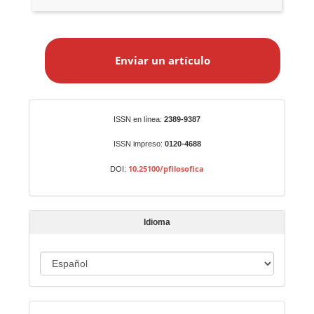
E
n
Enviar un artículo
v
i
a
r
Identificadores
ISSN en línea:
2389-9387
u
n
ISSN impreso:
0120-4688
a
10.25100/pfilosofica
DOI:
r
t
í
Idioma
c
u
I
l
o
d
i
Indexado en:
o