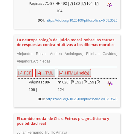
Páginas : 71-87
492
|
180 |
104 |
|
104
https://doi.org/10.25100/pfilosofica.v0i38.3525
DOI:
La neuropsicología del juicio moral. sobre las causas
de respuestas contraintuitivas a los dilemas morales
Alejandro Rosas, Andrea Arciniegas, Esteban Cavides,
Alejandra Arciniegas
PDF
HTML
HTML (Inglés)
Páginas : 89-
626
|
192 |
159 |
106 |
124
https://doi.org/10.25100/pfilosofica.v0i38.3526
DOI:
El cambio modal de Ch. s. Peirce: pragmaticismo y
posibilidad real
Julian Fernando Trujillo Amaya