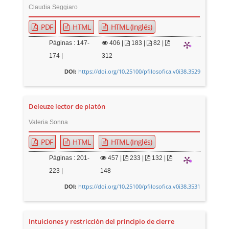
Claudia Seggiaro
PDF
HTML
HTML (Inglés)
Páginas : 147-
406
|
183 |
82 |
174 |
312
https://doi.org/10.25100/pfilosofica.v0i38.3529
DOI:
Deleuze lector de platón
Valeria Sonna
PDF
HTML
HTML (Inglés)
Páginas : 201-
457
|
233 |
132 |
223 |
148
https://doi.org/10.25100/pfilosofica.v0i38.3531
DOI:
Intuiciones y restricción del principio de cierre