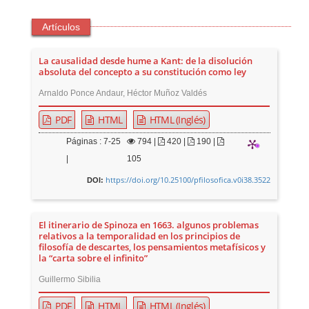
Artículos
La causalidad desde hume a Kant: de la disolución
absoluta del concepto a su constitución como ley
Arnaldo Ponce Andaur, Héctor Muñoz Valdés
PDF
HTML
HTML (Inglés)
Páginas : 7-25
794
|
420 |
190 |
|
105
https://doi.org/10.25100/pfilosofica.v0i38.3522
DOI:
El itinerario de Spinoza en 1663. algunos problemas
relativos a la temporalidad en los principios de
filosofía de descartes, los pensamientos metafísicos y
la “carta sobre el infinito”
Guillermo Sibilia
PDF
HTML
HTML (Inglés)