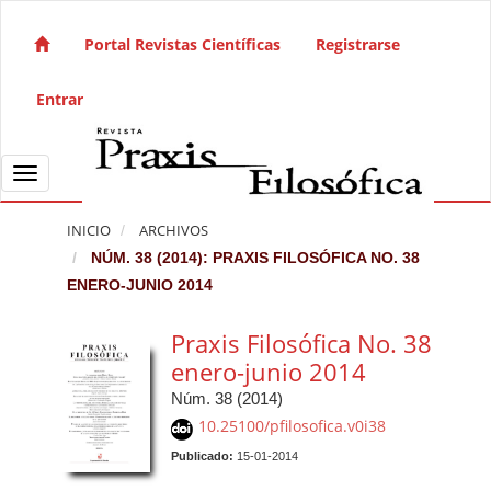
Salto rápido al contenido de la página
Navegación principal
Portal Revistas Científicas
Registrarse
Contenido principal
Barra lateral
Entrar
Toggle navigation
INICIO
ARCHIVOS
NÚM. 38 (2014): PRAXIS FILOSÓFICA NO. 38
ENERO-JUNIO 2014
Praxis Filosófica No. 38
enero-junio 2014
Núm. 38 (2014)
10.25100/pfilosofica.v0i38
Publicado:
15-01-2014