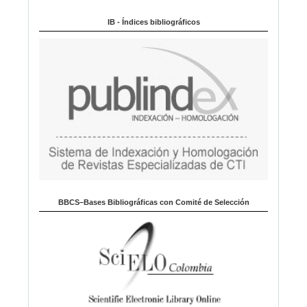
Indexado en:
o
m
IB - Índices bibliográficos
a
BBCS–Bases Bibliográficas con Comité de Selección