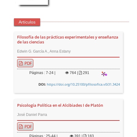
Artículos
Filosofía de las prácticas experimentales y enseñanza
de las ciencias
Edwin G. García A., Anna Estany
PDF
Páginas : 7-24 |
764
|
291
https://doi.org/10.25100/pfilosofica.v0i31.3424
DOI:
Psicología Política en el Alcibiades I de Platón
José Daniel Parra
PDF
Páginas : 25-44 |
391
|
183