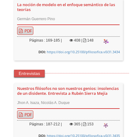
La noción de modelo en el enfoque semántico de las
teorías
Germán Guerrero Pino
PDF
Páginas : 169-185 |
408
|
148
https://doi.org/10.25100/pfilosofica.v0i31.3434
DOI:
Entrevistas
Nuestros filósofos no son nuestros genios: insolencias
de un disidente. Entrevista a Rubén Sierra Mejía
Jhon A. Isaza, Nicolás A. Duque
PDF
Páginas : 187-212 |
365
|
153
https://doi.org/10.25100/pfilosofica.v0i31.3435
DOI: