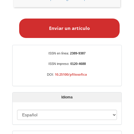
E
n
Enviar un artículo
v
i
a
r
Identificadores
ISSN en línea:
2389-9387
u
n
ISSN impreso:
0120-4688
a
10.25100/pfilosofica
DOI:
r
t
í
Idioma
c
u
I
l
o
d
i