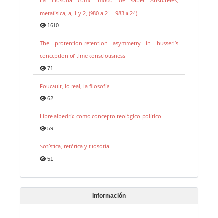
La filosofía como modo de saber Aristóteles,
metafísica, a, 1 y 2, (980 a 21 - 983 a 24).
1610
The protention-retention asymmetry in husserl’s
conception of time consciousness
71
Foucault, lo real, la filosofía
62
Libre albedrío como concepto teológico-político
59
Sofística, retórica y filosofía
51
Información