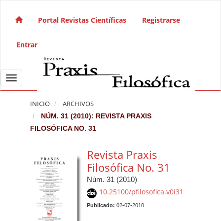
Salto rápido al contenido de la página
Navegación principal
Portal Revistas Científicas
Registrarse
Contenido principal
Barra lateral
Entrar
Toggle navigation
INICIO
ARCHIVOS
NÚM. 31 (2010): REVISTA PRAXIS
FILOSÓFICA NO. 31
Revista Praxis
Filosófica No. 31
Núm. 31 (2010)
10.25100/pfilosofica.v0i31
Publicado:
02-07-2010