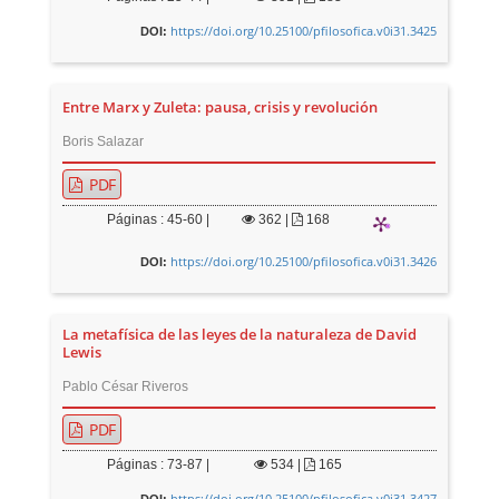
https://doi.org/10.25100/pfilosofica.v0i31.3425
DOI:
Entre Marx y Zuleta: pausa, crisis y revolución
Boris Salazar
PDF
Páginas : 45-60 |
362
|
168
https://doi.org/10.25100/pfilosofica.v0i31.3426
DOI:
La metafísica de las leyes de la naturaleza de David
Lewis
Pablo César Riveros
PDF
Páginas : 73-87 |
534
|
165
https://doi.org/10.25100/pfilosofica.v0i31.3427