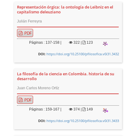
Representación órgica: la ontología de Leibniz en el
capitalismo deleuziano
Julián Ferreyra
PDF
Páginas : 137-158 |
322
|
123
https://doi.org/10.25100/pfilosofica.v0i31.3432
DOI:
La filosofía de la ciencia en Colombia. historia de su
desarrollo
Juan Carlos Moreno Ortíz
PDF
Páginas : 159-167 |
374
|
149
https://doi.org/10.25100/pfilosofica.v0i31.3433
DOI: