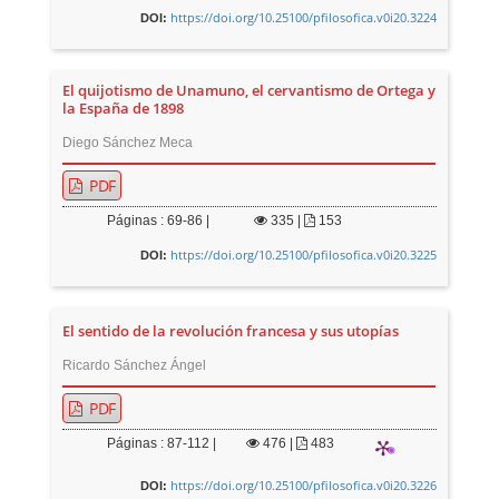
https://doi.org/10.25100/pfilosofica.v0i20.3224
DOI:
El quijotismo de Unamuno, el cervantismo de Ortega y
la España de 1898
Diego Sánchez Meca
PDF
Páginas : 69-86 |
335
|
153
https://doi.org/10.25100/pfilosofica.v0i20.3225
DOI:
El sentido de la revolución francesa y sus utopías
Ricardo Sánchez Ángel
PDF
Páginas : 87-112 |
476
|
483
https://doi.org/10.25100/pfilosofica.v0i20.3226
DOI: