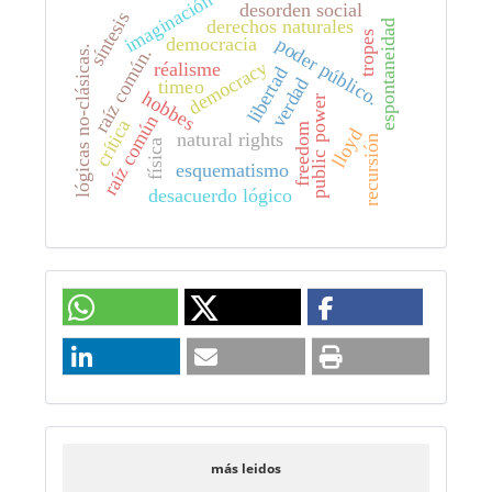
imaginación
desorden social
síntesis
derechos naturales
espontaneidad
tropes
democracia
poder público.
lógicas no-clásicas.
raíz común.
democracy
réalisme
libertad
verdad
timeo
hobbes
public power
raíz común
crítica
freedom
lloyd
natural rights
recursión
física
esquematismo
desacuerdo lógico
más leidos