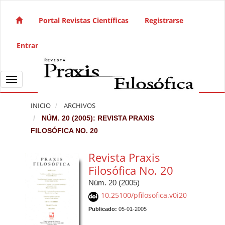
Salto rápido al contenido de la página
Navegación principal
Portal Revistas Científicas
Registrarse
Contenido principal
Barra lateral
Entrar
Toggle navigation
INICIO
ARCHIVOS
NÚM. 20 (2005): REVISTA PRAXIS
FILOSÓFICA NO. 20
Revista Praxis
Filosófica No. 20
Núm. 20 (2005)
10.25100/pfilosofica.v0i20
Publicado:
05-01-2005