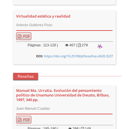
Virtualidad estética y realidad
Antonio Gutiérrez Pozo
PDF
Páginas : 113-120 |
407
|
279
https://doi.org/10.25100/pfilosofica.v0i20.3227
DOI:
Reseñas
Manuel Ma. Urrutia. Evolución del pensamiento
político de Unamuno Universidad de Deusto, Bilbao,
1997, 340 pp.
Juan Manuel Cuartas
PDF
Páginas : 185-190 |
298
|
148