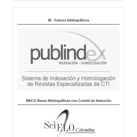
i
Indexado en:
o
m
IB - Índices bibliográficos
a
BBCS–Bases Bibliográficas con Comité de Selección