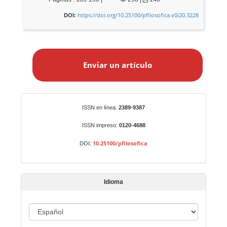
https://doi.org/10.25100/pfilosofica.v0i20.3228
DOI:
E
n
Enviar un artículo
v
i
a
r
Identificadores
ISSN en línea:
2389-9387
u
n
ISSN impreso:
0120-4688
a
10.25100/pfilosofica
DOI:
r
t
í
Idioma
c
u
I
l
o
d