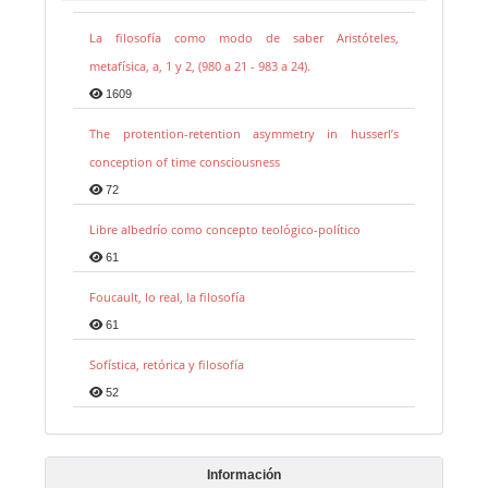
La filosofía como modo de saber Aristóteles,
metafísica, a, 1 y 2, (980 a 21 - 983 a 24).
1609
The protention-retention asymmetry in husserl’s
conception of time consciousness
72
Libre albedrío como concepto teológico-político
61
Foucault, lo real, la filosofía
61
Sofística, retórica y filosofía
52
Información