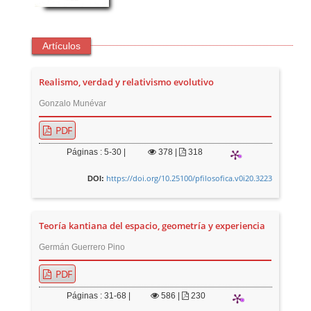
Artículos
Realismo, verdad y relativismo evolutivo
Gonzalo Munévar
PDF
Páginas : 5-30 |
378
|
318
https://doi.org/10.25100/pfilosofica.v0i20.3223
DOI:
Teoría kantiana del espacio, geometría y experiencia
Germán Guerrero Pino
PDF
Páginas : 31-68 |
586
|
230