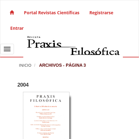
Salto rápido al contenido de la página
Navegación principal
Portal Revistas Científicas
Registrarse
Contenido principal
Barra lateral
Entrar
Toggle navigation
INICIO
ARCHIVOS - PÁGINA 3
2004