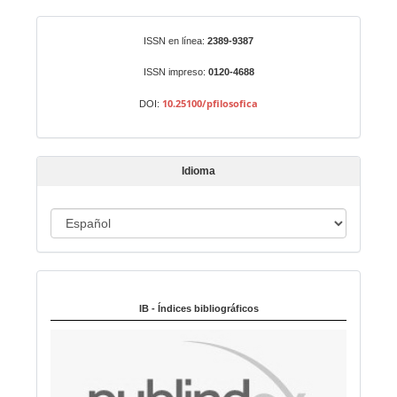
a
r
Identificadores
ISSN en línea:
2389-9387
u
n
ISSN impreso:
0120-4688
a
10.25100/pfilosofica
DOI:
r
t
í
Idioma
c
u
I
l
o
d
i
Indexado en:
o
m
IB - Índices bibliográficos
a