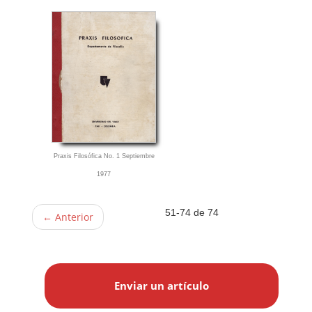
Praxis Filosófica No. 1 Septiembre
1977
51-74 de 74
←
Anterior
E
n
Enviar un artículo
v
i