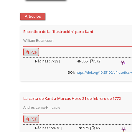
Artículos
El sentido de la “ilustración” para Kant
William Betancourt
PDF
Páginas : 7-39 |
865
|
572
https://doi.org/10.25100/pfilosofica.
DOI:
La carta de Kant a Marcus Herz: 21 de febrero de 1772
Andrés Lema-Hincapié
PDF
Páginas : 59-78 |
579
|
451