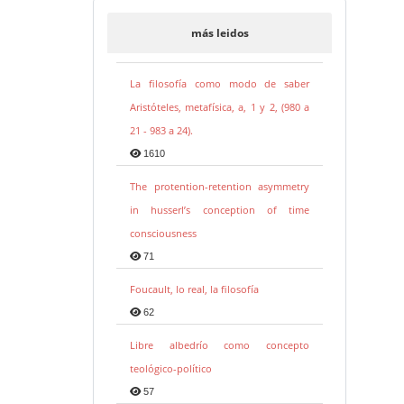
más leidos
La filosofía como modo de saber
Aristóteles, metafísica, a, 1 y 2, (980 a
21 - 983 a 24).
1610
The protention-retention asymmetry
in husserl’s conception of time
consciousness
71
Foucault, lo real, la filosofía
62
Libre albedrío como concepto
teológico-político
57