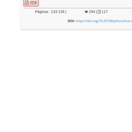
PDF
Páginas : 133-136 |
294
|
117
https://doi.org/10.25100/pfilosofica.
DOI: