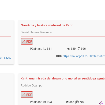
Nosotros y la ética material de Kant
Daniel Herrera Restrepo
PDF
Páginas : 41-58 |
889
|
596
https://doi.org/10.25100/pfilosofic
DOI:
v0i18.3209
Kant: una mirada del desarrollo moral en sentido pragmá
Rodrigo Ocampo
PDF
Páginas : 79-103 |
355
|
707