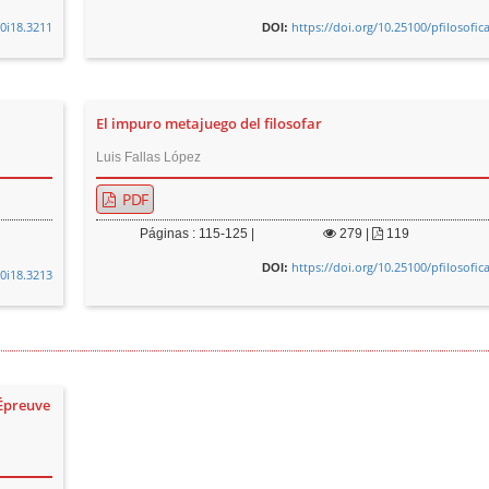
v0i18.3211
https://doi.org/10.25100/pfilosofic
DOI:
El impuro metajuego del filosofar
Luis Fallas López
PDF
Páginas : 115-125 |
279
|
119
https://doi.org/10.25100/pfilosofic
DOI:
v0i18.3213
Épreuve