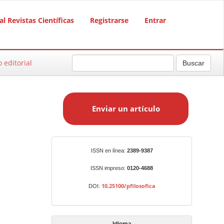
al Revistas Científicas
Registrarse
Entrar
o editorial
Buscar
E
n
Enviar un artículo
v
i
a
r
Identificadores
ISSN en línea:
2389-9387
u
n
ISSN impreso:
0120-4688
a
10.25100/pfilosofica
DOI:
r
t
í