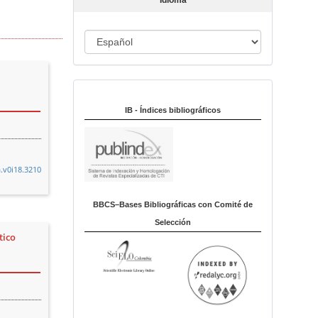
Idioma
c
u
I
l
o
d
i
Indexado en:
o
m
IB - Índices bibliográficos
a
a.v0i18.3210
BBCS–Bases Bibliográficas con Comité de
Selección
tico