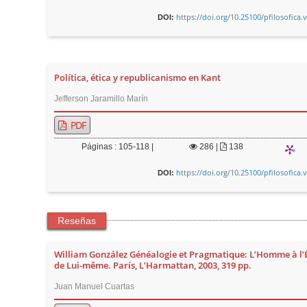
https://doi.org/10.25100/pfilosofica.
DOI:
Política, ética y republicanismo en Kant
Jefferson Jaramillo Marín
PDF
Páginas : 105-118 |
286
|
138
https://doi.org/10.25100/pfilosofica.
DOI:
Reseñas
William González Généalogie et Pragmatique: L’Homme à l’
de Lui-même. París, L’Harmattan, 2003, 319 pp.
Juan Manuel Cuartas