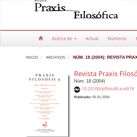
Salto rápido al contenido de la página
Navegación principal
Contenido principal
Barra lateral
Acerca de
Actual
Números
INICIO
ARCHIVOS
NÚM. 18 (2004): REVISTA PRA
Revista Praxis Filos
Núm. 18 (2004)
10.25100/pfilosofica.v0i18
Publicado:
05-01-2004