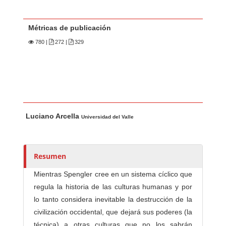
Métricas de publicación
780
|
272 |
329
Contenido principal del artículo
A
Luciano Arcella
u
Universidad del Valle
t
o
r
Resumen
e
Mientras Spengler cree en un sistema cíclico que
s
regula la historia de las culturas humanas y por
/
lo tanto considera inevitable la destrucción de la
a
civilización occidental, que dejará sus poderes (la
s
técnica) a otras culturas que no los sabrán