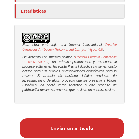
Estadísticas
Creative
Esta obra está bajo una licencia internacional
Commons Atribución-NoComercial-CompartirIgual 4.0
.
Licencia Creative Commons
De acuerdo con nuestra política (
CC BY-NC-SA 4.0
) los artículos presentados y sometidos al
proceso editorial en la revista
Praxis Filosófica
no tienen costo
alguno para sus autores ni retribuciones económicas para la
revista. El artículo de carácter inédito, producto de
investigación o de algún proyecto que se presente a
Praxis
Filosófica
, no podrá estar sometido a otro proceso de
publicación durante el proceso que se lleve en nuestra revista.
E
n
Enviar un artículo
v
i