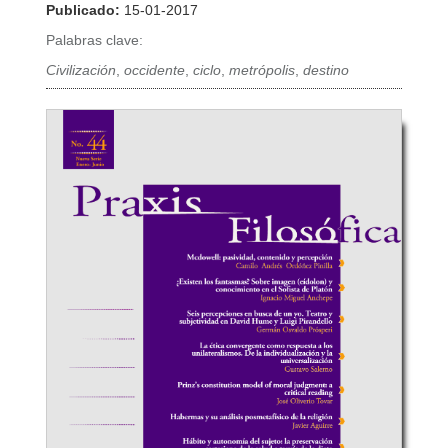
Publicado:
15-01-2017
Palabras clave:
Civilización
,
occidente
,
ciclo
,
metrópolis
,
destino