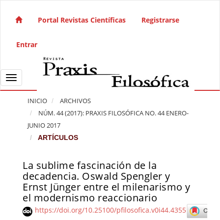
Salto rápido al contenido de la página
Navegación principal
Portal Revistas Científicas
Registrarse
Contenido principal
Barra lateral
Entrar
Toggle navigation
INICIO
ARCHIVOS
NÚM. 44 (2017): PRAXIS FILOSÓFICA NO. 44 ENERO-
JUNIO 2017
ARTÍCULOS
La sublime fascinación de la
Barra lateral del artículo
decadencia. Oswald Spengler y
Ernst Jünger entre el milenarismo y
el modernismo reaccionario
https://doi.org/10.25100/pfilosofica.v0i44.4355