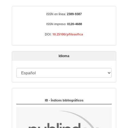
a
r
Identificadores
ISSN en línea:
2389-9387
u
n
ISSN impreso:
0120-4688
a
10.25100/pfilosofica
DOI:
r
t
í
Idioma
c
u
I
l
o
d
i
Indexado en:
o
m
IB - Índices bibliográficos
a