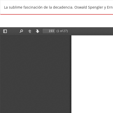
V
La sublime fascinación de la decadencia. Oswald Spengler y Ern
o
l
v
e
r
a
l
o
s
d
e
t
a
l
l
e
s