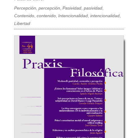
Percepción
,
percepción
,
Pasividad
,
pasividad
,
Contenido
,
contenido
,
Intencionalidad
,
intencionalidad
,
Libertad