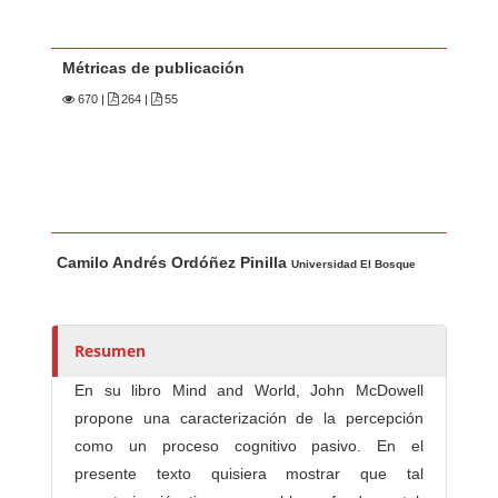
Métricas de publicación
670
|
264 |
55
Contenido principal del artículo
A
Camilo Andrés Ordóñez Pinilla
u
Universidad El Bosque
t
o
r
Resumen
e
En su libro Mind and World, John McDowell
s
propone una caracterización de la percepción
/
como un proceso cognitivo pasivo. En el
a
presente texto quisiera mostrar que tal
s