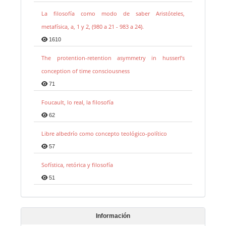
La filosofía como modo de saber Aristóteles,
metafísica, a, 1 y 2, (980 a 21 - 983 a 24).
1610
The protention-retention asymmetry in husserl’s
conception of time consciousness
71
Foucault, lo real, la filosofía
62
Libre albedrío como concepto teológico-político
57
Sofística, retórica y filosofía
51
Información