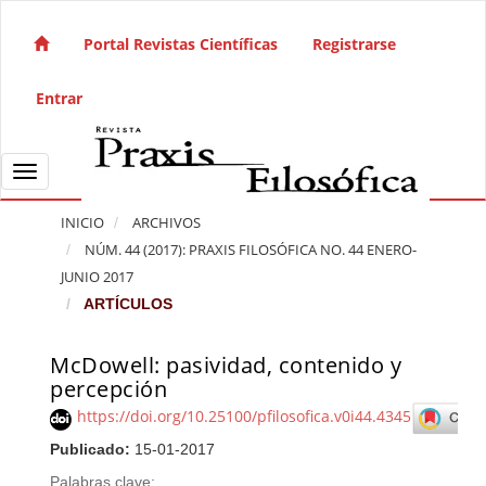
Salto rápido al contenido de la página
Navegación principal
Portal Revistas Científicas
Registrarse
Contenido principal
Barra lateral
Entrar
Toggle navigation
INICIO
ARCHIVOS
NÚM. 44 (2017): PRAXIS FILOSÓFICA NO. 44 ENERO-
JUNIO 2017
ARTÍCULOS
McDowell: pasividad, contenido y
Barra lateral del artículo
percepción
https://doi.org/10.25100/pfilosofica.v0i44.4345
Publicado:
15-01-2017
Palabras clave: