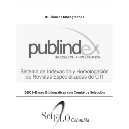
i
Indexado en:
o
m
IB - Índices bibliográficos
a
BBCS–Bases Bibliográficas con Comité de Selección