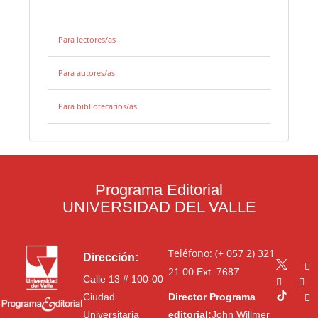
Para lectores/as
Para autores/as
Para bibliotecarios/as
Programa Editorial
UNIVERSIDAD DEL VALLE
Teléfono: (+ 057 2) 321
Dirección:
21 00
Ext. 7687
Calle 13 # 100-00
Ciudad
Director Programa
Universitaria
editorial:
John Willmer