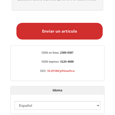
E
n
Enviar un artículo
v
i
a
r
Identificadores
ISSN en línea:
2389-9387
u
n
ISSN impreso:
0120-4688
a
10.25100/pfilosofica
DOI:
r
t
í
Idioma
c
u
I
l
o
d