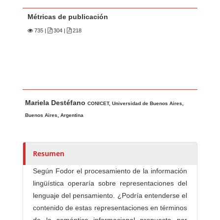
Métricas de publicación
735
|
304 |
218
Contenido principal del artículo
A
Mariela Destéfano
u
CONICET, Universidad de Buenos Aires,
t
Buenos Aires, Argentina
o
r
e
Resumen
s
Según Fodor el procesamiento de la información
/
lingüística operaría sobre representaciones del
a
lenguaje del pensamiento. ¿Podría entenderse el
s
contenido de estas representaciones en términos