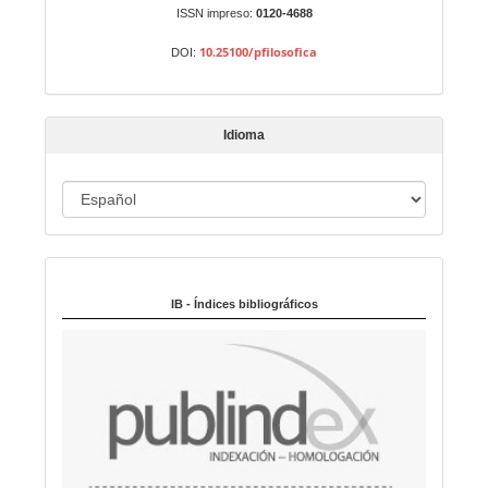
n
ISSN impreso:
0120-4688
a
10.25100/pfilosofica
DOI:
r
t
í
Idioma
c
u
I
l
o
d
i
Indexado en:
o
m
IB - Índices bibliográficos
a