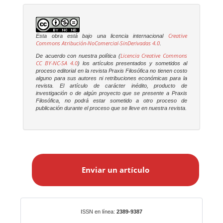
Creative
Esta obra está bajo una licencia internacional
Commons Atribución-NoComercial-SinDerivadas 4.0
.
Licencia Creative Commons
De acuerdo con nuestra política (
CC BY-NC-SA 4.0
) los artículos presentados y sometidos al
proceso editorial en la revista
Praxis Filosófica
no tienen costo
alguno para sus autores ni retribuciones económicas para la
revista. El artículo de carácter inédito, producto de
investigación o de algún proyecto que se presente a
Praxis
Filosófica
, no podrá estar sometido a otro proceso de
publicación durante el proceso que se lleve en nuestra revista.
E
n
Enviar un artículo
v
i
a
r
Identificadores
ISSN en línea:
2389-9387
u