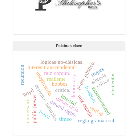
Palabras clave
lógicas no-clásicas.
poder público.
interés transcendental
recursión
tropes
raíz común.
imaginación
síntesis
elementos
democracy
réalisme
crítica
hobbes
derechos naturales
freedom
espontaneidad
crítica.
lloyd
libertad
raíz común
public power
democracia
natural rights
universaux
verdad
física
timeo
regla gramatical