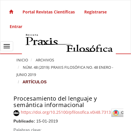
Salto rápido al contenido de la página
Navegación principal
Portal Revistas Científicas
Registrarse
Contenido principal
Barra lateral
Entrar
Toggle navigation
INICIO
ARCHIVOS
NÚM. 48 (2019): PRAXIS FILOSÓFICA NO. 48 ENERO -
JUNIO 2019
ARTÍCULOS
Procesamiento del lenguaje y
Barra lateral del artículo
semántica informacional
https://doi.org/10.25100/pfilosofica.v0i48.7313
Publicado:
15-01-2019
Palabras clave: