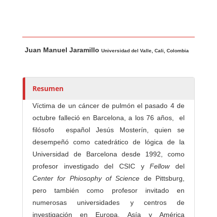
Contenido principal del artículo
A
Juan Manuel Jaramillo
u
Universidad del Valle, Cali, Colombia
t
o
r
Resumen
e
Víctima de un cáncer de pulmón el pasado 4 de
s
octubre falleció en Barcelona, a los 76 años, el
/
filósofo español Jesús Mosterín, quien se
a
desempeñó como catedrático de lógica de la
s
Universidad de Barcelona desde 1992, como
profesor investigado del CSIC y
Fellow
del
Center for Phiosophy of Science
de Pittsburg,
pero también como profesor invitado en
numerosas universidades y centros de
investigación en Europa, Asía y América