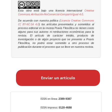
Creative
Esta obra está bajo una licencia internacional
Commons Atribución-NoComercial-CompartirIgual 4.0
.
Licencia Creative Commons
De acuerdo con nuestra política (
CC BY-NC-SA 4.0
) los artículos presentados y sometidos al
proceso editorial en la revista
Praxis Filosófica
no tienen costo
alguno para sus autores ni retribuciones económicas para la
revista. El artículo de carácter inédito, producto de
investigación o de algún proyecto que se presente a
Praxis
Filosófica
, no podrá estar sometido a otro proceso de
publicación durante el proceso que se lleve en nuestra revista.
E
n
Enviar un artículo
v
i
a
r
Identificadores
ISSN en línea:
2389-9387
u
n
ISSN impreso:
0120-4688