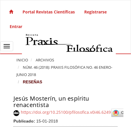
Salto rápido al contenido de la página
Navegación principal
Portal Revistas Científicas
Registrarse
Contenido principal
Barra lateral
Entrar
Toggle navigation
INICIO
ARCHIVOS
NÚM. 46 (2018): PRAXIS FILOSÓFICA NO. 46 ENERO-
JUNIO 2018
RESEÑAS
Jesús Mosterín, un espíritu
Barra lateral del artículo
renacentista
https://doi.org/10.25100/pfilosofica.v0i46.6249
Publicado:
15-01-2018