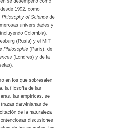
quien se desempeñó como 
a desde 1992, como 
r Phiosophy of Science
 de 
umerosas universidades y 
incluyendo Colombia), 
esburg (Rusia) y el MIT 
de Philosophie
 (París), de 
iences
 (Londres) y de la 
selas).
ro en los que sobresalen 
, la filosofía de las 
eras, las empíricas, se 
s trazas darwinianas de 
itación de la naturaleza 
contenciosas discusiones 