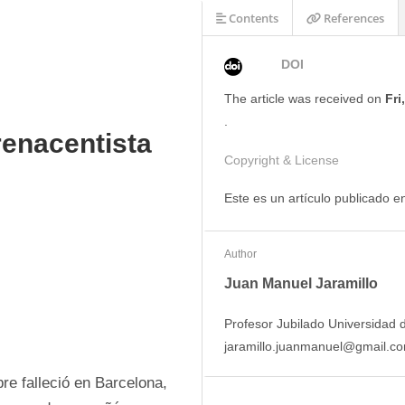
Contents
References
DOI
The article was
received on
Fri
.
renacentista
Copyright & License
Este es un artículo publicado 
Author
Juan Manuel Jaramillo
Profesor Jubilado Universidad de
jaramillo.juanmanuel@gmail.co
e falleció en Barcelona, 