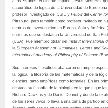
a los 76 años, el filósofo español Jesús Mosterín, 
catedrático de lógica de la Universidad de Barcelon
profesor investigado del CSIC y 
Fellow
 del 
Center fo
Pittsburg, pero también como profesor invitado en n
centros de investigación en Europa, Asía y América (
entre los que se destacan la Universidad de San Pett
(USA). Fue miembro titular del 
Institut International 
la 
European Academy of Humanities, Letters and Sc
International Academy of Philosophy of Scienc
e (Bru
Sus intereses filosóficos abarcaron un amplio espect
la lógica, la filosofía de las matemáticas y de la lógica
ciencias, tanto empíricas como formales. En las prim
destaca su filosofía de la biología en la que sigue la
Richard Dawkins y de Daniel Dennet y donde la explic
de los seres vivos lo lleva a una toma de partido en 