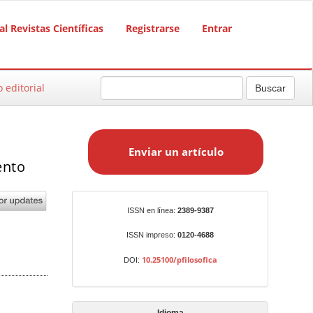
al Revistas Científicas
Registrarse
Entrar
o editorial
Buscar
E
n
Enviar un artículo
v
ento
i
a
r
Identificadores
ISSN en línea:
2389-9387
u
n
ISSN impreso:
0120-4688
a
10.25100/pfilosofica
DOI:
r
t
í