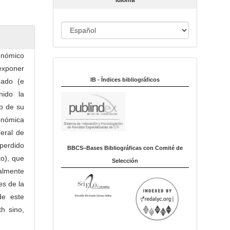
Idioma
c
u
I
l
o
d
i
onómico
Indexado en:
o
 exponer
m
IB - Índices bibliográficos
ñado (e
a
nido la
to de su
onómica
eral de
perdido
BBCS–Bases Bibliográficas con Comité de
to), que
Selección
almente
es de la
de este
h sino,