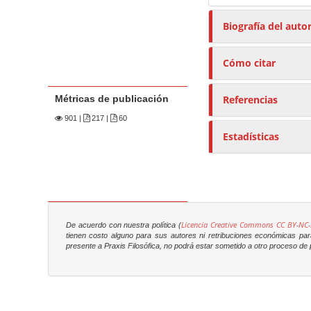
Biografía del auto
Cómo citar
Métricas de publicación
Referencias
901
|
217 |
60
Estadísticas
Licencia Creative Commons CC BY-NC-
De acuerdo con nuestra política (
tienen costo alguno para sus autores ni retribuciones económicas para 
presente a
Praxis Filosófica
, no podrá estar sometido a otro proceso de p