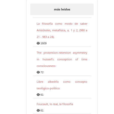
más leidos
La filosofía como modo de saber
Aristóteles, metafísica, a, 1 y 2, (980 a
21 - 983 a 24).
1609
The protention-retention asymmetry
in husserl’s conception of time
consciousness
72
Libre albedrío como concepto
teológico-político
61
Foucault, lo real, la filosofía
61