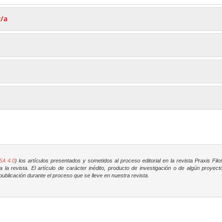
r/a
SA 4.0
) los artículos presentados y sometidos al proceso editorial en la revista
Praxis Filo
la revista. El artículo de carácter inédito, producto de investigación o de algún proyec
ublicación durante el proceso que se lleve en nuestra revista.