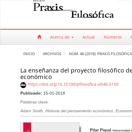
Salto rápido al contenido de la página
Navegación principal
Contenido principal
Barra lateral
Acerca de
Actual
Números
INICIO
ARCHIVOS
NÚM. 46 (2018): PRAXIS FILOSÓFIC
La enseñanza del proyecto filosófico d
económico
https://doi.org/10.25100/pfilosofica.v0i46.6150
Publicado:
15-01-2018
Palabras clave:
Adam Smith
,
Historia del pensamiento económico
,
Economía
Barra lateral del artículo
Contenido princi
A
Pilar Piqué
Universidad 