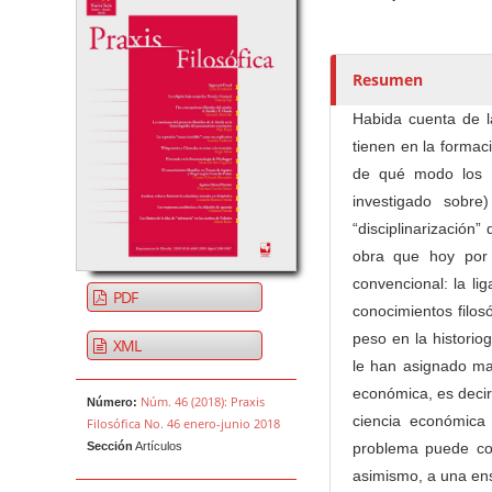
u
t
o
r
Resumen
e
Habida cuenta de l
s
tienen en la formac
/
de qué modo los l
a
investigado sobr
s
“disciplinarización
obra que hoy por 
convencional: la li
PDF
conocimientos filos
peso en la historio
XML
le han asignado ma
económica, es decir
Núm. 46 (2018): Praxis
Número:
ciencia económica
Filosófica No. 46 enero-junio 2018
Sección
Artículos
problema puede con
asimismo, a una en