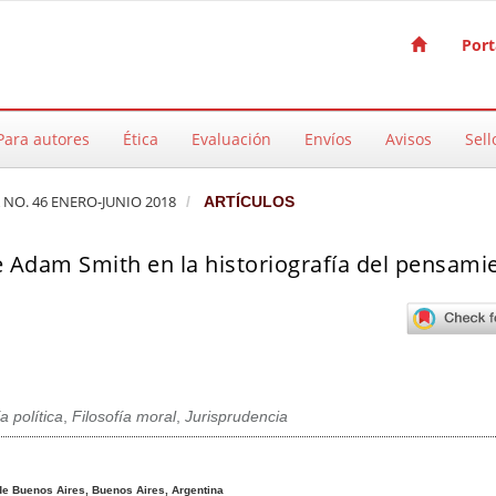
Port
Para autores
Ética
Evaluación
Envíos
Avisos
Sell
A NO. 46 ENERO-JUNIO 2018
ARTÍCULOS
e Adam Smith en la historiografía del pensami
 política
,
Filosofía moral
,
Jurisprudencia
pal del artículo
de Buenos Aires, Buenos Aires, Argentina